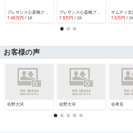
プレサンス心斎橋クオーレ
プレサンス心斎橋ブライト
サムティ北
7.45
万
円
/ 1K
7.9
万
円
/ 1K
7.5
万
円
/ 1
お客様の声
佐野大河
佐野大河
谷孝亘