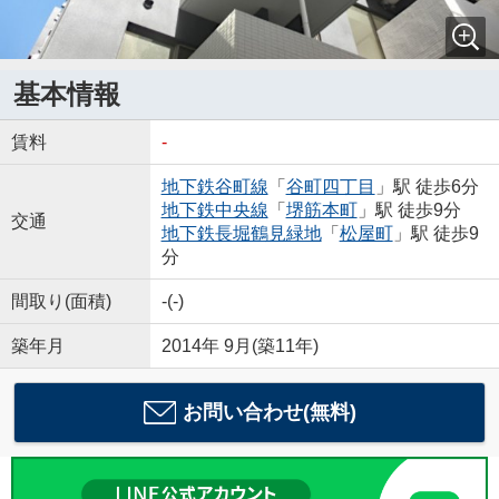
基本情報
賃料
-
地下鉄谷町線
「
谷町四丁目
」駅 徒歩6分
地下鉄中央線
「
堺筋本町
」駅 徒歩9分
交通
地下鉄長堀鶴見緑地
「
松屋町
」駅 徒歩9
分
間取り(面積)
-(-)
築年月
2014年 9月(築11年)
お問い合わせ(無料)