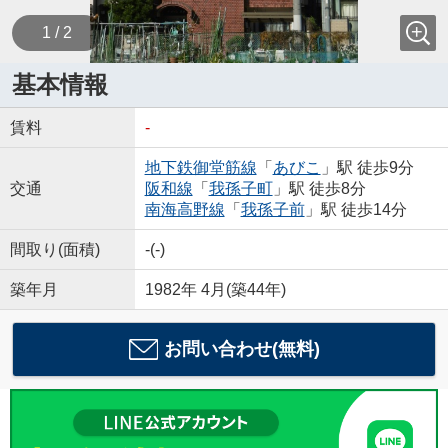
1 / 2
基本情報
賃料
-
地下鉄御堂筋線
「
あびこ
」駅 徒歩9分
交通
阪和線
「
我孫子町
」駅 徒歩8分
南海高野線
「
我孫子前
」駅 徒歩14分
間取り(面積)
-(-)
築年月
1982年 4月(築44年)
お問い合わせ(無料)