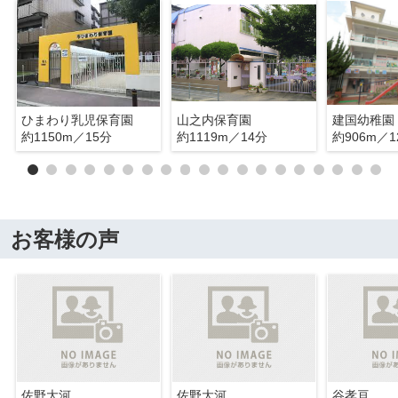
ひまわり乳児保育園
山之内保育園
建国幼稚園
約1150m／15分
約1119m／14分
約906m／1
お客様の声
佐野大河
佐野大河
谷孝亘