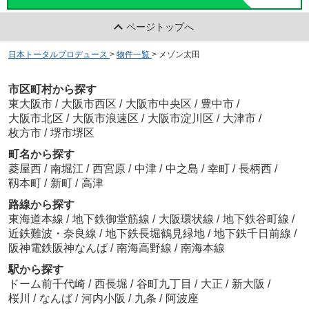
ページトップへ
日本トータルプロデュース
>
物件一覧
>
メゾン太田
市区町村から探す
東大阪市
/
大阪市西区
/
大阪市中央区
/
豊中市
/
大阪市北区
/
大阪市浪速区
/
大阪市淀川区
/
大津市
/
枚方市
/
堺市堺区
町名から探す
菱屋西
/
南堀江
/
西宮原
/
中津
/
中之島
/
幸町
/
長柄西
/
靱本町
/
新町
/
高津
路線から探す
東海道本線
/
地下鉄御堂筋線
/
大阪環状線
/
地下鉄谷町線
/
近鉄難波・奈良線
/
地下鉄長堀鶴見緑地
/
地下鉄千日前線
/
阪神電鉄阪神なんば
/
南海高野線
/
南海本線
駅から探す
ドーム前千代崎
/
西長堀
/
谷町九丁目
/
大正
/
新大阪
/
桜川
/
なんば
/
河内小阪
/
九条
/
阿波座