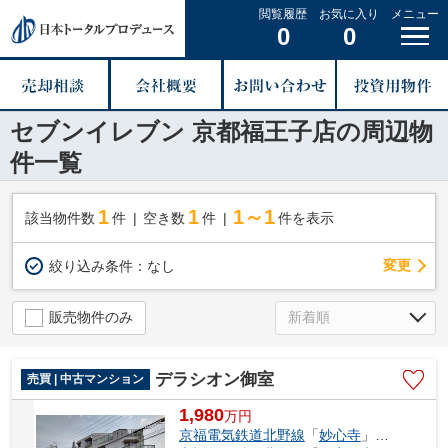
閲覧履歴
お気に入り
メニュー
0
0
セブンイレブン 京都福王子店の周辺物
件一覧
1
1
1～1
該当物件数
件
空き数
件
件を表示
変更
絞り込み条件：
なし
販売物件のみ
デラシオン御室
売買 | 中古マンション
1,980
万
円
京福電気鉄道北野線
「
妙心寺
」駅 徒歩4分