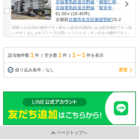
京福電気鉄道北野線
「
御室仁和寺
」駅 徒歩
京福電気鉄道北野線
「
龍安寺
」駅 徒歩8分
61.00㎡(18.45坪)
京都府
京都市右京区
御室竪町
25-2
間取りが2LDKの物件です☆駅から徒歩4分圏内にある駅近物件です☆使
いやすくおしゃれでニーズの高いシステムキッチン付きの物件です☆主
婦に嬉しい魅力溢れる玄関収納はこちら☆京都市右京...
1
1
1～1
該当物件数
件
空き数
件
件を表示
変更
絞り込み条件：
なし
ページトップへ