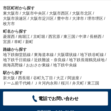
市区町村から探す
東大阪市
/
大阪市中央区
/
大阪市西区
/
大阪市北区
/
大阪市浪速区
/
大阪市淀川区
/
豊中市
/
大津市
/
堺市堺区
/
枚方市
町名から探す
菱屋西
/
南堀江
/
京町堀
/
西宮原
/
東三国
/
中津
/
長柄西
/
宮原
/
幸町
/
新町
路線から探す
地下鉄御堂筋線
/
東海道本線
/
大阪環状線
/
地下鉄谷町線
/
地下鉄千日前線
/
近鉄難波・奈良線
/
地下鉄長堀鶴見緑地
/
南海高野線
/
おおさか東線
/
地下鉄中央線
駅から探す
新大阪
/
西長堀
/
谷町九丁目
/
大正
/
阿波座
/
ドーム前千代崎
/
ＪＲ河内永和
/
桜川
/
弁天町
/
東三国
電話でお問い合わせ