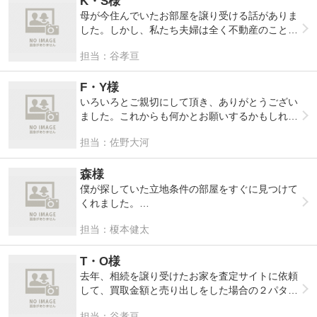
K・S様
低い金額でしたが、もともと値段交渉されるとい
た結果、売却することを決めました。広告でよく
母が今住んでいたお部屋を譲り受ける話がありま
うのは仲介業者さんからも言われていたので、私
見る査定サイトに依頼をしたら、すぐに御社から
した。しかし、私たち夫婦は全く不動産のことを
としては満足しています。佐野様この度はありが
お電話を頂きました。記載内容以外のことで、ご
知らなくて、近所の不動産屋さんに話を聞きに行
とうございました。
担当：谷孝亘
質問がありました。
く予定でした。
すると、母のマンションの近所で空き家の写真を
そのあと、書面などで売出価格や買取価格の送付
撮っている方がいました。それが谷さんです。
F・Y様
だけをするよりも、実際にお話ししながら説明を
話しかけてみると、売り出しをする予定の中古の
いろいろとご親切にして頂き、ありがとうござい
聞いていただいた方が、加藤様も理解できると思
家を撮影していたらしいのです。そこで、生前贈
ました。これからも何かとお願いするかもしれな
います。また、その場で分からないことなどのご
与のことを聞いてみました。
いですけど、宜しくお願いします。
質問も出来ますので、気になることなどもすぐに
担当：佐野大河
そしたら、税金関係のことなどが心配になってく
解決していくと思います。とご提案頂きました。
ると思いますので、専門家に聞いてあげますよ。
リモート対応もしているということでしたので、
と言いながら、そのお部屋で電話をして下さっ
森様
時間を合わせて妻とお話をきくことにしました。
て、スピーカーにしながらお話を聞かせて下さい
僕が探していた立地条件の部屋をすぐに見つけて
お電話だけですと、やはり不安になることもあっ
ました。節税対策をする事が出来ることを教えて
くれました。
たのですが、お顔を合わせてお話しできるという
もらいました。そして、売却する場合とそこを賃
来月から子供が小学校に行くので、それに間に合
ことにとても安心しました。
貸として所有した場合のメリット、デメリットを
担当：榎本健太
うように段取りを組んでいただいたので、とても
紙に書いて説明してくれました。
助かりました。
お話を終えた後、他の業者さんからも連絡があり
ここまで親切にして頂けると思ってなかったの
引っ越しの手配までして頂いて、本当にありがと
T・O様
ました。しかし、メールで書類だけを送ってくる
で、お礼をしようとしたのですが、そういうのを
うございました。
去年、相続を譲り受けたお家を査定サイトに依頼
ところもあれば、電話で何の根拠もなく金額を伝
求めて、ご説明した訳ではないので結構です。そ
マイホームを買うために今からコツコツと貯金を
して、買取金額と売り出しをした場合の２パター
えられて、しかも明らかに相場よりも低い価格だ
れよりも、販売活動や賃貸募集などをさせて頂き
していきますので、その時が来たらお力添えをお
ン教えて頂きました。他の業者さんは買取は出来
と気づきました。これも佐野さんに説明をされて
たいです。そうすることによって、正当な報酬を
担当：谷孝亘
願い致します。