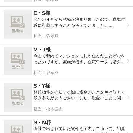
ないが仲介だと高い金額で出していけます。と言
無かったら、何も気にしないで話を進めてしまっ
頂き、私の業績アップにもつながりますので、是
われました。そんな中、神田さんの会社だけはし
ていたかもしれないです。
非ともお任せいただきたいです。と、言われまし
っかりと買取金額もご提示いただいたので、今回
E・S様
た。もうすでに私たち夫婦はお任せしたいと思っ
日本トータルプロデュースさんにお任せしようと
今年の４月から就職が決まりましたので、職場付
私たちは佐野さんにお任せするのがベストだと意
ていたので、驚きました。この方にお任せしたら
思いました。
近に引越しすることを考えていました。
見は一致しました。
いい結果に結び付けてくれるという安心感がさら
少しでも高い金額で売却する方がいいと思うとい
しかし、コロナウイルスのことを考えると、店頭
何かとご迷惑をおかけしますが、今後とも宜しく
に増しました。
担当：谷孝亘
うご提案の中で、まずは売り出しをして頂き、買
に足を運ぶことができないでいました。
お願い致します。
これからいろいろとお世話になると思いますが、
取金額ぐらいまで値段を下げても売れなさそうな
そんな中、どうしても見てみたいお部屋がみつか
何卒宜しくお願い致します。
ときは、もう一度買取を検討して頂くということ
ったので、トータルさんに問い合わせしました。
M・T様
で、話がまとまりました。
今まで都内でマンションにしか住んだことがなか
これから色々とお世話になりますが、どうぞよろ
お電話出た方がそのまま対応してくださって、賃
ったのですが、家族が増え、在宅ワークも増え出
しくお願い致します。
貸の申し込みの仕方もあまり分かっていない私に
しました。その為、仕事をする部屋と子供部屋を
担当：谷孝亘
対して、わざわざ家の近くまで来ていただいて書
確保できる一軒家を探していました。
き方を教えてくださいました。
ですが、都内はさすがに高くて、今後の生活など
お部屋止めが出来たので、保証会社の審査が終わ
を考えると、とても手が出せませんでした。
S・Y様
れば入居手続きに進むそうです。
相続物件を売却する際に税金のことを色々教えて
新居ってワクワクします。神田さん引き続きよろ
その時、トータルさんの物件に目が行き、すぐに
頂きありがとうございました。税金のことに関し
しくお願いいたします。
問い合わせをさせていただきました。
て全然わからないことばかりでしたが、親身にな
担当：榎本健太
しかし、あいにくその物件は別のお客様がローン
って教えて頂き納得した取引が出来ました。今後
審査待ちの状態みたいで、２番手でしか対応が出
もよろしくお願い致します。
来ないといわれました。
N・M様
ガッカリしていたその瞬間に、神田さんが『地域
御社で出されていた物件を案内して頂いて、初見
は全然違いますが、リフォーム前なのでご希望に