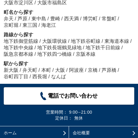
大阪市淀川区
/
大阪市福島区
町名から探す
弁天
/
芦原
/
東中島
/
豊崎
/
西天満
/
博労町
/
常盤町
/
京町堀
/
東三国
/
海老江
路線から探す
地下鉄御堂筋線
/
大阪環状線
/
地下鉄谷町線
/
東海道本線
/
地下鉄中央線
/
地下鉄長堀鶴見緑地
/
地下鉄千日前線
/
阪急京都本線
/
地下鉄四つ橋線
/
京阪本線
駅から探す
新大阪
/
弁天町
/
本町
/
大阪
/
阿波座
/
京橋
/
芦原橋
/
谷町四丁目
/
西長堀
/
なんば
電話でお問い合わせ
営業時間：
9:00∼21:00
定休日：
無休
ホーム
会社概要