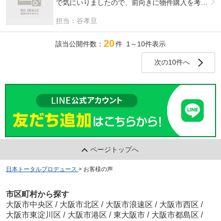
で気にいりましたので、前向きに物件購入を考え
沿った内装にフルリフォームできますけどそんな
ていたのですが、初めての一戸建てを購入するの
んはダメですか』と、提案してくれました。
担当：谷孝亘
で、気になることや、もう一度見たいところを、
言ってた通り、行ったこともない場所でしたが、
何度もお願いして足を運んで頂きました。会社と
いろいろ周辺を周ってくださって、この場所の良
20
物件の距離も近いわけではないので本当に申し訳
該当公開件数：
件 1～10件表示
さを教えてくださいました。
ないなと思っていたのですが、嫌な顔一つせず一
神田さんの押しに負けたのも多少ありますが、僕
生懸命対応してくれました。神田さんのそういっ
次の10件へ
たち家族が住むための家を、オリジナルリフォー
た姿勢に、私共も大変好印象でした。そのことも
ムできるということが、一生に一度の経験となる
あってこの度、御社の物件を購入したいと思いま
ので、とても楽しみです。
す。わからないことは今後も出てくると思いま
そのおかげで、家族との会話も増えました。
す。ご面倒をおかけしますが、今後もよろしくお
いろいろご迷惑おかけするかもしれませんが、今
願いいたします。
後ともよろしくお願いいたします。
ページトップへ
日本トータルプロデュース
>
お客様の声
市区町村から探す
大阪市中央区
/
大阪市北区
/
大阪市浪速区
/
大阪市西区
/
大阪市東淀川区
/
大阪市港区
/
東大阪市
/
大阪市都島区
/