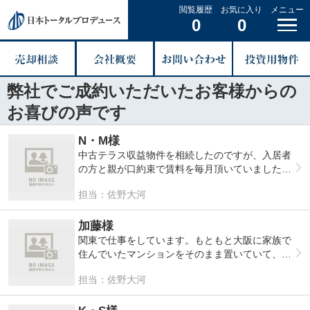
閲覧履歴
お気に入り
メニュー
0
0
弊社でご成約いただいたお客様からの
お喜びの声です
N・M様
中古テラス収益物件を相続したのですが、入居者
の方と親が口約束で賃料を毎月頂いていました。
高齢の方が一人でお住まいしているので、このま
担当：佐野大河
ま持っていて、万が一何かあっては困ると思った
ので売却を検討しました。しかし、皆さん考える
ことは同じで、賃貸保証入ってなくて、高齢者一
加藤様
人暮らしはほとんど値段がつかないみたいです。
関東で仕事をしています。もともと大阪に家族で
そんな中、御社から内容次第で直接購入したいと
住んでいたマンションをそのまま置いていて、月
いうお問い合わせがありましたと、仲介業者さん
に一回ぐらい出張で大阪に行くので、その時の宿
担当：佐野大河
から連絡がありました。
代わりにしていました。
結果、今まで問い合わせ下さった中で、一番高い
新型コロナウイルスの影響で、テレワークにな
金額で購入して頂けるらしいので、希望金額より
り、出張もなくなりました。そこで、妻と相談し