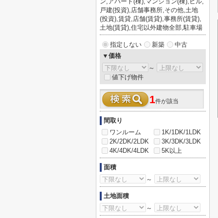
ン,アパート(棟),マンション(棟),ビル,
戸建(投資),店舗事務所,その他,土地
(投資),賃貸,店舗(賃貸),事務所(賃貸),
土地(賃貸),住宅以外建物全部,駐車場
指定しない
新築
中古
▼価格
～
値下げ物件
1
件が該当
間取り
ワンルーム
1K/1DK/1LDK
2K/2DK/2LDK
3K/3DK/3LDK
4K/4DK/4LDK
5K以上
面積
～
土地面積
～