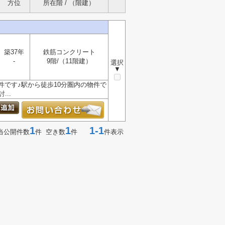
方位
所在階 / （階建）
築37年
鉄筋コンクリート
-
9階/（11階建）
選択
▼
件です♪駅から徒歩10分圏内の物件で
..
1
1
1-1
当公開件数
件 空き数
件
件表示