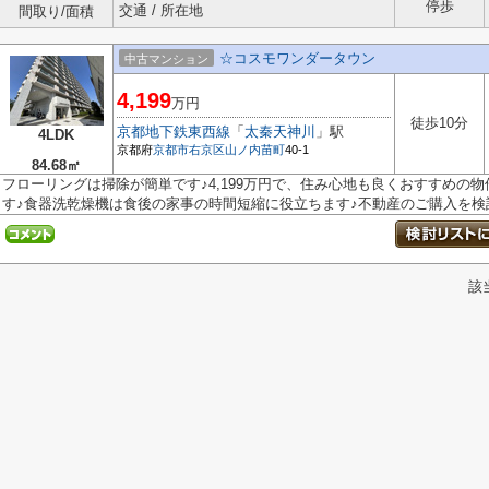
停歩
交通 / 所在地
間取り/面積
☆コスモワンダータウン
中古マンション
4,199
万円
徒歩10分
京都地下鉄東西線
「
太秦天神川
」駅
4LDK
京都府
京都市右京区
山ノ内苗町
40-1
84.68㎡
フローリングは掃除が簡単です♪4,199万円で、住み心地も良くおすすめの物
す♪食器洗乾燥機は食後の家事の時間短縮に役立ちます♪不動産のご購入を検討.
該