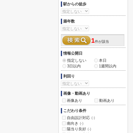
駅からの徒歩
築年数
1
件が該当
情報公開日
指定しない
本日
3日以内
1週間以内
利回り
画像・動画あり
画像あり
動画あり
こだわり条件
自由設計対応
(-)
南向き
(-)
陽当り良好
(-)