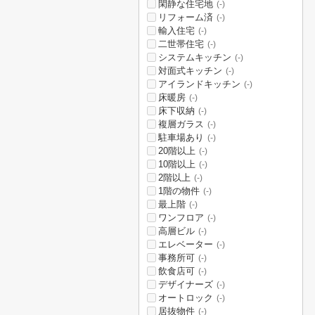
閑静な住宅地
(-)
リフォーム済
(-)
輸入住宅
(-)
二世帯住宅
(-)
システムキッチン
(-)
対面式キッチン
(-)
アイランドキッチン
(-)
床暖房
(-)
床下収納
(-)
複層ガラス
(-)
駐車場あり
(-)
20階以上
(-)
10階以上
(-)
2階以上
(-)
1階の物件
(-)
最上階
(-)
ワンフロア
(-)
高層ビル
(-)
エレベーター
(-)
事務所可
(-)
飲食店可
(-)
デザイナーズ
(-)
オートロック
(-)
居抜物件
(-)