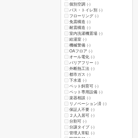
個別空調
(-)
バス・トイレ別
(-)
フローリング
(-)
免震構造
(-)
耐震構造
(-)
室内洗濯機置場
(-)
給湯室
(-)
機械警備
(-)
OAフロア
(-)
オール電化
(-)
バリアフリー
(-)
外断熱工法
(-)
都市ガス
(-)
下水道
(-)
ペット飼育可
(-)
ペット専用設備
(-)
楽器相談
(-)
リノベーション済
(-)
保証人不要
(-)
２人入居可
(-)
分割可
(-)
分譲タイプ
(-)
管理人常駐
(-)