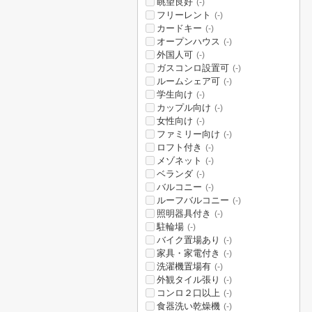
眺望良好
(-)
フリーレント
(-)
カードキー
(-)
オープンハウス
(-)
外国人可
(-)
ガスコンロ設置可
(-)
ルームシェア可
(-)
学生向け
(-)
カップル向け
(-)
女性向け
(-)
ファミリー向け
(-)
ロフト付き
(-)
メゾネット
(-)
ベランダ
(-)
バルコニー
(-)
ルーフバルコニー
(-)
照明器具付き
(-)
駐輪場
(-)
バイク置場あり
(-)
家具・家電付き
(-)
洗濯機置場有
(-)
外観タイル張り
(-)
コンロ２口以上
(-)
食器洗い乾燥機
(-)