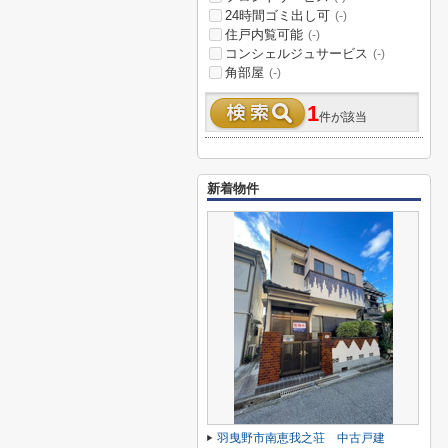
24時間ゴミ出し可
(-)
住戸内覧可能
(-)
コンシェルジュサービス
(-)
角部屋
(-)
1
件が該当
新着物件
羽曳野市南恵我之荘 中古戸建