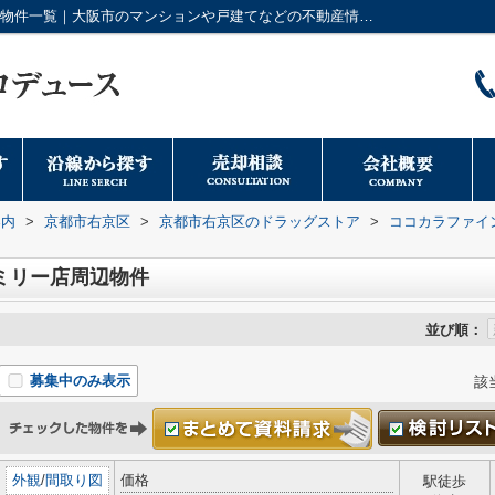
ココカラファイン 京都ファミリー店周辺の物件一覧｜大阪市のマンションや戸建てなどの不動産情報は日本トータルプロデュースへ
案内
>
京都市右京区
>
京都市右京区のドラッグストア
>
ココカラファイ
ミリー店周辺物件
並び順：
募集中のみ表示
該
外観
/
間取り図
価格
駅徒歩