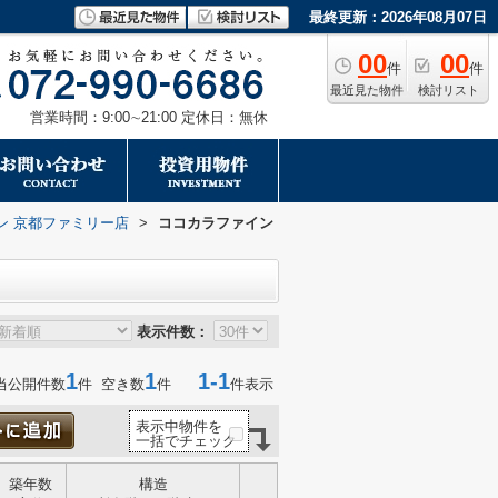
最終更新：2026年08月07日
00
00
件
件
最近見た物件
検討リスト
営業時間：9:00∼21:00 定休日：無休
ン 京都ファミリー店
>
ココカラファイン
表示件数：
1
1
1-1
当公開件数
件 空き数
件
件表示
表示中物件を
一括でチェック
築年数
構造