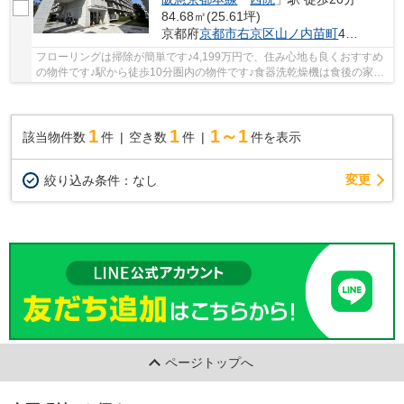
84.68㎡(25.61坪)
京都府
京都市右京区
山ノ内苗町
40-1
フローリングは掃除が簡単です♪4,199万円で、住み心地も良くおすすめ
の物件です♪駅から徒歩10分圏内の物件です♪食器洗乾燥機は食後の家事
の時間短縮に役立ちます♪不動産のご購入を検討...
1
1
1～1
該当物件数
件
空き数
件
件を表示
変更
絞り込み条件：
なし
ページトップへ