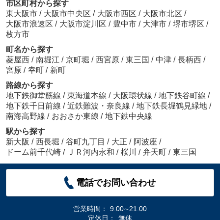
市区町村から探す
東大阪市
/
大阪市中央区
/
大阪市西区
/
大阪市北区
/
大阪市浪速区
/
大阪市淀川区
/
豊中市
/
大津市
/
堺市堺区
/
枚方市
町名から探す
菱屋西
/
南堀江
/
京町堀
/
西宮原
/
東三国
/
中津
/
長柄西
/
宮原
/
幸町
/
新町
路線から探す
地下鉄御堂筋線
/
東海道本線
/
大阪環状線
/
地下鉄谷町線
/
地下鉄千日前線
/
近鉄難波・奈良線
/
地下鉄長堀鶴見緑地
/
南海高野線
/
おおさか東線
/
地下鉄中央線
駅から探す
新大阪
/
西長堀
/
谷町九丁目
/
大正
/
阿波座
/
ドーム前千代崎
/
ＪＲ河内永和
/
桜川
/
弁天町
/
東三国
電話でお問い合わせ
営業時間：
9:00∼21:00
定休日：
無休