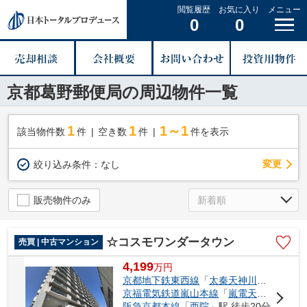
閲覧履歴
お気に入り
メニュー
0
0
京都葛野郵便局の周辺物件一覧
1
1
1～1
該当物件数
件
空き数
件
件を表示
変更
絞り込み条件：
なし
販売物件のみ
☆コスモワンダータウン
売買 | 中古マンション
4,199
万
円
京都地下鉄東西線
「
太秦天神川
」駅 徒歩1
京福電気鉄道嵐山本線
「
嵐電天神川
」駅 
阪急京都本線
「
西院
」駅 徒歩20分