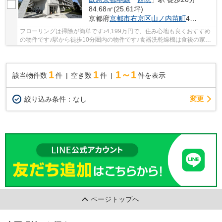
84.68㎡(25.61坪)
京都府
京都市右京区
山ノ内苗町
40-1
フローリングは掃除が簡単です♪4,199万円で、住み心地も良くおすすめ
の物件です♪駅から徒歩10分圏内の物件です♪食器洗乾燥機は食後の家事
の時間短縮に役立ちます♪不動産のご購入を検討...
1
1
1～1
該当物件数
件
空き数
件
件を表示
変更
絞り込み条件：
なし
ページトップへ