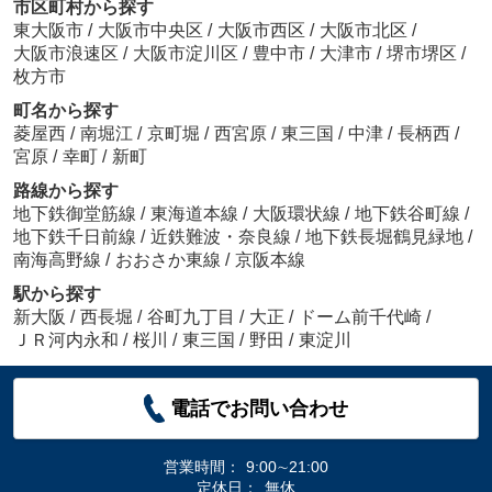
市区町村から探す
東大阪市
/
大阪市中央区
/
大阪市西区
/
大阪市北区
/
大阪市浪速区
/
大阪市淀川区
/
豊中市
/
大津市
/
堺市堺区
/
枚方市
町名から探す
菱屋西
/
南堀江
/
京町堀
/
西宮原
/
東三国
/
中津
/
長柄西
/
宮原
/
幸町
/
新町
路線から探す
地下鉄御堂筋線
/
東海道本線
/
大阪環状線
/
地下鉄谷町線
/
地下鉄千日前線
/
近鉄難波・奈良線
/
地下鉄長堀鶴見緑地
/
南海高野線
/
おおさか東線
/
京阪本線
駅から探す
新大阪
/
西長堀
/
谷町九丁目
/
大正
/
ドーム前千代崎
/
ＪＲ河内永和
/
桜川
/
東三国
/
野田
/
東淀川
電話でお問い合わせ
営業時間：
9:00∼21:00
定休日：
無休