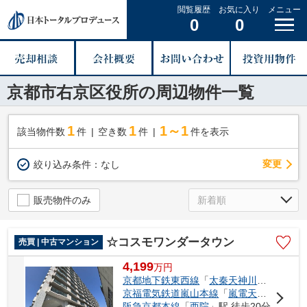
閲覧履歴
お気に入り
メニュー
0
0
京都市右京区役所の周辺物件一覧
1
1
1～1
該当物件数
件
空き数
件
件を表示
変更
絞り込み条件：
なし
販売物件のみ
☆コスモワンダータウン
売買 | 中古マンション
4,199
万
円
京都地下鉄東西線
「
太秦天神川
」駅 徒歩1
京福電気鉄道嵐山本線
「
嵐電天神川
」駅 
阪急京都本線
「
西院
」駅 徒歩20分