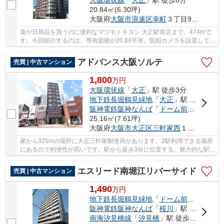
大阪環状線
「
大正
」駅 徒歩8分
20.84㎡(6.30坪)
大阪府
大阪市浪速区
幸町
３丁目9-19
薬や日用品を買うのに便利なマツモトキヨシ 大正駅前店まで、474mで
す。今回紹介するのは、専有面積が20.84平米。防犯カメラを設置してお
り、万が一のときも対応できます。日本トータ...
アドバンス大阪ソルテ
売買 | 中古マンション
1,800
万
円
大阪環状線
「
大正
」駅 徒歩3分
地下鉄長堀鶴見緑地
「
大正
」駅 徒歩1分
阪神電鉄阪神なんば
「
ドーム前
」駅 徒歩9
25.16㎡(7.61坪)
大阪府
大阪市大正区
三軒家西
１丁目25-6
家から325mの場所に大正三軒家郵便局があります。2駅利用できる場所
にあるので利便性が高いです。駅から徒歩3分に位置する、魅力的な駅近
物件です。皆様にマッチしたお住まいを検討す...
エスリード南堀江リバーサイド
売買 | 中古マンション
1,490
万
円
地下鉄長堀鶴見緑地
「
ドーム前千代崎
」駅
阪神電鉄阪神なんば
「
桜川
」駅 徒歩7分
南海汐見橋線
「
汐見橋
」駅 徒歩7分