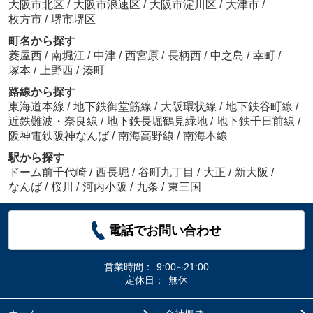
大阪市北区
/
大阪市浪速区
/
大阪市淀川区
/
大津市
/
枚方市
/
堺市堺区
町名から探す
菱屋西
/
南堀江
/
中津
/
西宮原
/
長柄西
/
中之島
/
幸町
/
塚本
/
上野西
/
湊町
路線から探す
東海道本線
/
地下鉄御堂筋線
/
大阪環状線
/
地下鉄谷町線
/
近鉄難波・奈良線
/
地下鉄長堀鶴見緑地
/
地下鉄千日前線
/
阪神電鉄阪神なんば
/
南海高野線
/
南海本線
駅から探す
ドーム前千代崎
/
西長堀
/
谷町九丁目
/
大正
/
新大阪
/
なんば
/
桜川
/
河内小阪
/
九条
/
東三国
電話でお問い合わせ
営業時間：
9:00∼21:00
定休日：
無休