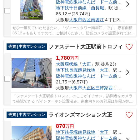
阪神電鉄阪神なんば
「
ドーム前
」駅 徒歩7
地下鉄千日前線
「
西長堀
」駅 徒歩7分
85.12㎡(25.74坪)
大阪府
大阪市西区
南堀江
４丁目31-5
ぜひ一度見ていただきたい、「ヴィークタワー南堀江」です。専有面積
85.12㎡もありますので、ご検討ください。防犯カメラが設置されてお
り、空き巣などへの対策もしっかりとしています...
ファステート大正駅前トロフィ
売買 | 中古マンション
1,780
万
円
大阪環状線
「
大正
」駅 徒歩2分
地下鉄長堀鶴見緑地
「
大正
」駅 徒歩1分
阪神電鉄阪神なんば
「
ドーム前
」駅 徒歩6
21.75㎡(6.57坪)
大阪府
大阪市大正区
三軒家西
１丁目2-15
「ファステート大正駅前トロフィ」のここがイチオシ。訪問者をカメラ
で確認できるTVインターホン設置済み。南東向きのお部屋は朝陽が気持
ちよく差し込むため、朝型の生活スタイルの方...
ライオンズマンション大正
売買 | 中古マンション
870
万
円
地下鉄長堀鶴見緑地
「
大正
」駅 徒歩2分
阪神電鉄阪神なんば
「
ドーム前
」駅 徒歩9