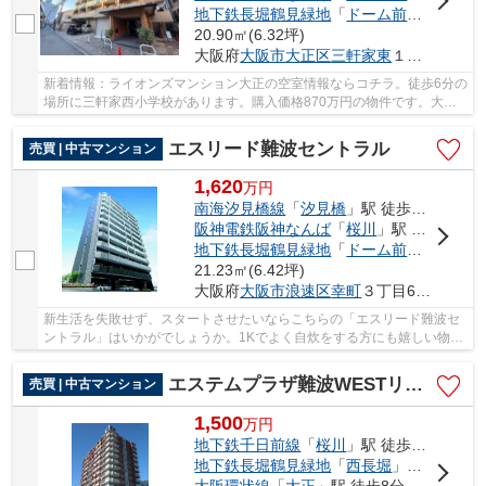
地下鉄長堀鶴見緑地
「
ドーム前千代崎
」駅
20.90㎡(6.32坪)
大阪府
大阪市大正区
三軒家東
１丁目16-15
新着情報：ライオンズマンション大正の空室情報ならコチラ。徒歩6分の
場所に三軒家西小学校があります。購入価格870万円の物件です。大阪
市大正区で素敵な暮らしを手に入れましょう。0...
エスリード難波セントラル
売買 | 中古マンション
1,620
万
円
南海汐見橋線
「
汐見橋
」駅 徒歩4分
阪神電鉄阪神なんば
「
桜川
」駅 徒歩5分
地下鉄長堀鶴見緑地
「
ドーム前千代崎
」駅
21.23㎡(6.42坪)
大阪府
大阪市浪速区
幸町
３丁目6-11
新生活を失敗せず、スタートさせたいならこちらの「エスリード難波セ
ントラル」はいかがでしょうか。1Kでよく自炊をする方にも嬉しい物件
です。電車移動の多い方には、駅から徒歩4分の...
エステムプラザ難波WESTリバークロス
売買 | 中古マンション
1,500
万
円
地下鉄千日前線
「
桜川
」駅 徒歩5分
地下鉄長堀鶴見緑地
「
西長堀
」駅 徒歩10分