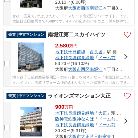
20.10㎡(6.08坪)
大阪府
大阪市西区
南堀江
４丁目8-17
ぜひ一度見ていただきたい、「エスリード南堀江リバーサイド」です。
大阪日吉郵便局まで460mです。4.4㎡の広さのバルコニー付き物件で
す。地下鉄長堀鶴見緑地ドーム前千代崎周辺での住...
南堀江第二スカイハイツ
売買 | 中古マンション
2,580
万
円
地下鉄千日前線
「
西長堀
」駅 徒歩9分
地下鉄長堀鶴見緑地
「
ドーム前千代崎
」駅
53.23㎡(16.10坪)
大阪府
大阪市西区
南堀江
４丁目28-25
地下鉄千日前線西長堀周辺への引っ越しをお考えなら「南堀江第二スカ
イハイツ」。内装リフォーム後のきれいになった状態でお引渡しできま
す。駅から徒歩9分の物件です。食器洗乾燥機は...
ライオンズマンション大正
売買 | 中古マンション
900
万
円
地下鉄長堀鶴見緑地
「
大正
」駅 徒歩2分
阪神電鉄阪神なんば
「
ドーム前
」駅 徒歩9
地下鉄長堀鶴見緑地
「
ドーム前千代崎
」駅
30.80㎡(9.31坪)
大阪府
大阪市大正区
三軒家東
１丁目16-15