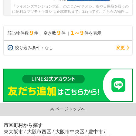
「ライオンズマンション大正」のここがイチオシ。薬や日用品を買うの
に便利なマツモトキヨシ 大正駅前店まで、228mです。こちらの物件は
南向きです。大阪市大正区エリアで住まいを探す...
9
9
1～9
該当物件数
件
空き数
件
件を表示
変更
絞り込み条件：
なし
ページトップへ
市区町村から探す
東大阪市
/
大阪市西区
/
大阪市中央区
/
豊中市
/