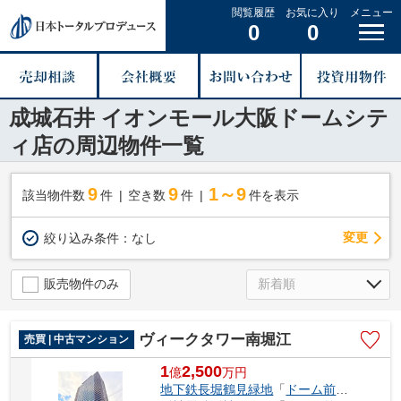
閲覧履歴
お気に入り
メニュー
0
0
成城石井 イオンモール大阪ドームシテ
ィ店の周辺物件一覧
9
9
1～9
該当物件数
件
空き数
件
件を表示
変更
絞り込み条件：
なし
販売物件のみ
ヴィークタワー南堀江
売買 | 中古マンション
1
2,500
億
万
円
地下鉄長堀鶴見緑地
「
ドーム前千代崎
」駅