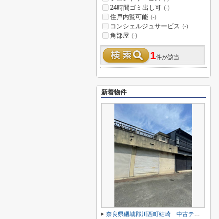
24時間ゴミ出し可
(-)
住戸内覧可能
(-)
コンシェルジュサービス
(-)
角部屋
(-)
1
件が該当
新着物件
奈良県磯城郡川西町結崎 中古テラス