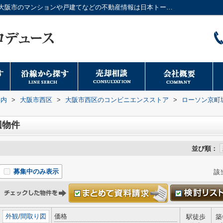
ローソン京町堀３丁目店周辺の物件一覧｜大阪市のマンションや戸建てなどの不動産情報は日本トータルプロデュースへ
案内
>
大阪市西区
>
大阪市西区のコンビニエンスストア
>
ローソン京町
辺物件
並び順：
募集中のみ表示
該
外観
/
間取り図
価格
駅徒歩
築