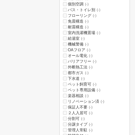
個別空調
(-)
バス・トイレ別
(-)
フローリング
(-)
免震構造
(-)
耐震構造
(-)
室内洗濯機置場
(-)
給湯室
(-)
機械警備
(-)
OAフロア
(-)
オール電化
(-)
バリアフリー
(-)
外断熱工法
(-)
都市ガス
(-)
下水道
(-)
ペット飼育可
(-)
ペット専用設備
(-)
楽器相談
(-)
リノベーション済
(-)
保証人不要
(-)
２人入居可
(-)
分割可
(-)
分譲タイプ
(-)
管理人常駐
(-)