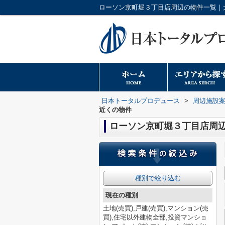
日本トータルプロデュース
>
周辺施設
近くの物件
ローソン京町堀３丁目店周
種別で絞り込む
現在の種別
土地(売買),戸建(売買),マンション(売
買),住宅以外建物全部,投資マンショ