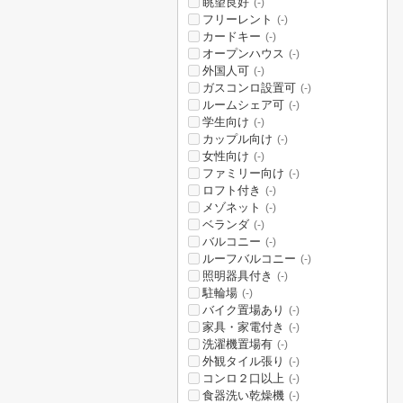
眺望良好
(-)
フリーレント
(-)
カードキー
(-)
オープンハウス
(-)
外国人可
(-)
ガスコンロ設置可
(-)
ルームシェア可
(-)
学生向け
(-)
カップル向け
(-)
女性向け
(-)
ファミリー向け
(-)
ロフト付き
(-)
メゾネット
(-)
ベランダ
(-)
バルコニー
(-)
ルーフバルコニー
(-)
照明器具付き
(-)
駐輪場
(-)
バイク置場あり
(-)
家具・家電付き
(-)
洗濯機置場有
(-)
外観タイル張り
(-)
コンロ２口以上
(-)
食器洗い乾燥機
(-)