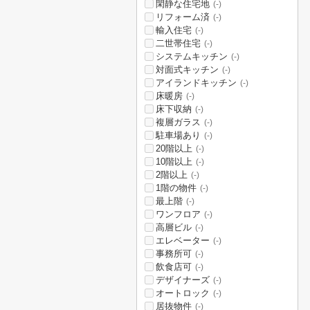
閑静な住宅地
(-)
リフォーム済
(-)
輸入住宅
(-)
二世帯住宅
(-)
システムキッチン
(-)
対面式キッチン
(-)
アイランドキッチン
(-)
床暖房
(-)
床下収納
(-)
複層ガラス
(-)
駐車場あり
(-)
20階以上
(-)
10階以上
(-)
2階以上
(-)
1階の物件
(-)
最上階
(-)
ワンフロア
(-)
高層ビル
(-)
エレベーター
(-)
事務所可
(-)
飲食店可
(-)
デザイナーズ
(-)
オートロック
(-)
居抜物件
(-)