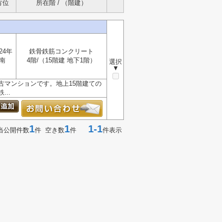
方位
所在階 / （階建）
24年
鉄骨鉄筋コンクリート
南
4階/（15階建 地下1階）
選択
▼
古マンションです。地上15階建ての
..
1
1
1-1
当公開件数
件 空き数
件
件表示