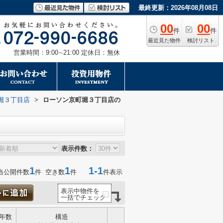
最終更新：2026年08月08日
00
00
件
件
最近見た物件
検討リスト
営業時間：9:00∼21:00 定休日：無休
堀３丁目店
>
ローソン京町堀３丁目店の
表示件数：
1
1
1-1
当公開件数
件 空き数
件
件表示
表示中物件を
一括でチェック
年数
構造