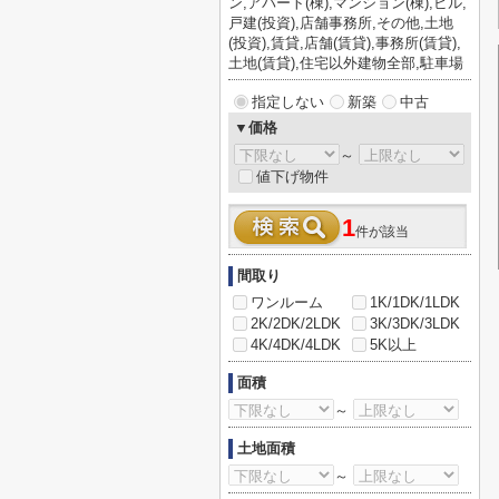
ン,アパート(棟),マンション(棟),ビル,
戸建(投資),店舗事務所,その他,土地
(投資),賃貸,店舗(賃貸),事務所(賃貸),
土地(賃貸),住宅以外建物全部,駐車場
指定しない
新築
中古
▼価格
～
値下げ物件
1
件が該当
間取り
ワンルーム
1K/1DK/1LDK
2K/2DK/2LDK
3K/3DK/3LDK
4K/4DK/4LDK
5K以上
面積
～
土地面積
～