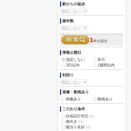
駅からの徒歩
築年数
1
件が該当
情報公開日
指定しない
本日
3日以内
1週間以内
利回り
画像・動画あり
画像あり
動画あり
こだわり条件
自由設計対応
(-)
南向き
(-)
陽当り良好
(-)