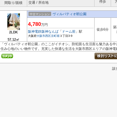
停歩
交通 / 所在地
間取り/面積
ヴィルパティオ靭公園
中古マンション
4,780
万円
築
徒歩6分
阪神電鉄阪神なんば
「
ドーム前
」駅
2LDK
大阪府
大阪市西区
京町堀
３丁目3-9
57.12㎡
「ヴィルパティオ靭公園」のここがイチオシ。防犯面も生活面も魅力ある中
住み心地のいい物件です。充実した快適な生活を大阪市西区エリアの阪神電鉄.
該