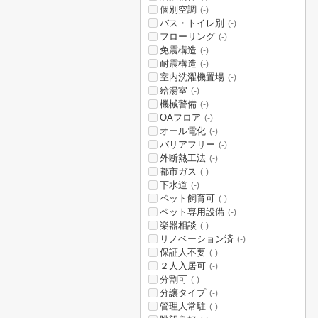
個別空調
(-)
バス・トイレ別
(-)
フローリング
(-)
免震構造
(-)
耐震構造
(-)
室内洗濯機置場
(-)
給湯室
(-)
機械警備
(-)
OAフロア
(-)
オール電化
(-)
バリアフリー
(-)
外断熱工法
(-)
都市ガス
(-)
下水道
(-)
ペット飼育可
(-)
ペット専用設備
(-)
楽器相談
(-)
リノベーション済
(-)
保証人不要
(-)
２人入居可
(-)
分割可
(-)
分譲タイプ
(-)
管理人常駐
(-)