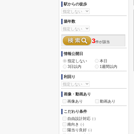
駅からの徒歩
築年数
3
件が該当
情報公開日
指定しない
本日
3日以内
1週間以内
利回り
画像・動画あり
画像あり
動画あり
こだわり条件
自由設計対応
(-)
南向き
(-)
陽当り良好
(-)