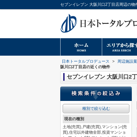
日本トータルプロデュース
>
周辺施設
阪川口2丁目店の近くの物件
セブンイレブン 大阪川口2
種別で絞り込む
現在の種別
土地(売買),戸建(売買),マンション(売
買),住宅以外建物全部,投資マンショ