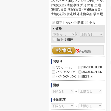
ン,アパート(棟),マンション(棟),ビル,
戸建(投資),店舗事務所,その他,土地
(投資),賃貸,店舗(賃貸),事務所(賃貸),
土地(賃貸),住宅以外建物全部,駐車場
指定しない
新築
中古
▼価格
～
値下げ物件
3
件が該当
間取り
ワンルーム
1K/1DK/1LDK
2K/2DK/2LDK
3K/3DK/3LDK
4K/4DK/4LDK
5K以上
面積
～
土地面積
～