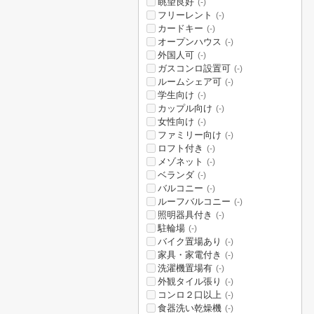
眺望良好
(-)
フリーレント
(-)
カードキー
(-)
オープンハウス
(-)
外国人可
(-)
ガスコンロ設置可
(-)
ルームシェア可
(-)
学生向け
(-)
カップル向け
(-)
女性向け
(-)
ファミリー向け
(-)
ロフト付き
(-)
メゾネット
(-)
ベランダ
(-)
バルコニー
(-)
ルーフバルコニー
(-)
照明器具付き
(-)
駐輪場
(-)
バイク置場あり
(-)
家具・家電付き
(-)
洗濯機置場有
(-)
外観タイル張り
(-)
コンロ２口以上
(-)
食器洗い乾燥機
(-)