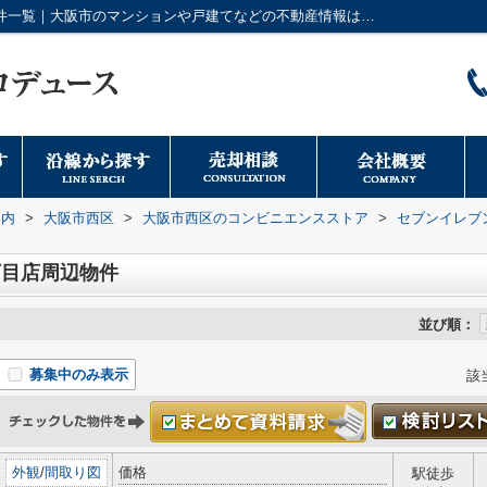
セブンイレブン 大阪川口2丁目店周辺の物件一覧｜大阪市のマンションや戸建てなどの不動産情報は日本トータルプロデュースへ
案内
>
大阪市西区
>
大阪市西区のコンビニエンスストア
>
セブンイレブ
丁目店周辺物件
並び順：
募集中のみ表示
該
外観
/
間取り図
価格
駅徒歩