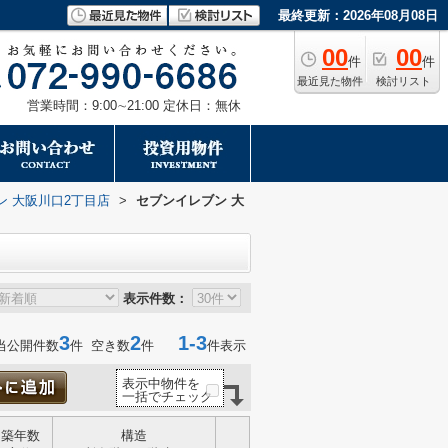
最終更新：2026年08月08日
00
00
件
件
最近見た物件
検討リスト
営業時間：9:00∼21:00 定休日：無休
ン 大阪川口2丁目店
>
セブンイレブン 大
表示件数：
3
2
1-3
当公開件数
件 空き数
件
件表示
表示中物件を
一括でチェック
築年数
構造