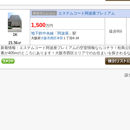
エステムコート阿波座プレミアム
中古マンション
1,500
万円
徒歩9分
地下鉄中央線
「
阿波座
」駅
1K
大阪府
大阪市西区
本田
１丁目6-18
21.56㎡
新着情報：エステムコート阿波座プレミアムの空室情報ならコチラ！松島公園
番が405mのところにあります！大阪市西区エリアでのお住まいを探されるなら
該