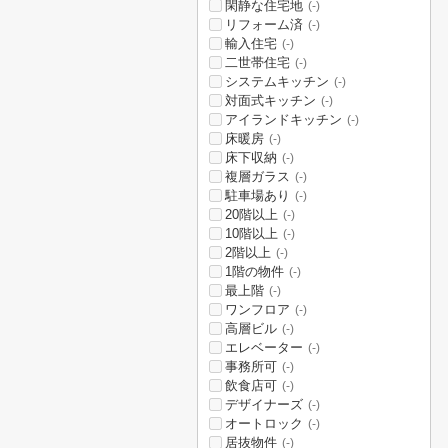
閑静な住宅地
(-)
リフォーム済
(-)
輸入住宅
(-)
二世帯住宅
(-)
システムキッチン
(-)
対面式キッチン
(-)
アイランドキッチン
(-)
床暖房
(-)
床下収納
(-)
複層ガラス
(-)
駐車場あり
(-)
20階以上
(-)
10階以上
(-)
2階以上
(-)
1階の物件
(-)
最上階
(-)
ワンフロア
(-)
高層ビル
(-)
エレベーター
(-)
事務所可
(-)
飲食店可
(-)
デザイナーズ
(-)
オートロック
(-)
居抜物件
(-)