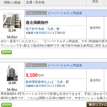
停歩
交通 / 所在地
間取り/面積
ビーバードルチェ阿波座
中古マンション
過去掲載物件
徒歩8分
地下鉄中央線
「
九条
」駅
2LDK
大阪府
大阪市西区
川口
３丁目9-22
54.03㎡
ぜひ一度見ていただきたい、「ビーバードルチェ阿波座」です♪阿波銀行西大阪
マンションです♪駅まで徒歩8分の物件です♪地下鉄中央線九条周辺に関するお悩
ビーバードルチェ阿波座
中古マンション
3,100
万円
徒歩8分
阪神電鉄阪神なんば
「
九条
」駅
2LDK
大阪府
大阪市西区
川口
３丁目9-22
54.40㎡
専有面積54.4平方メートルですので快適な生活ができます。予定に合わせて
用OKな物件です。こちらは間取り2LDKの物件です。中古マンションを購入して