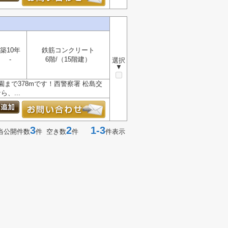
築10年
鉄筋コンクリート
-
6階/（15階建）
選択
▼
まで378mです！西警察署 松島交
、...
3
2
1-3
当公開件数
件 空き数
件
件表示