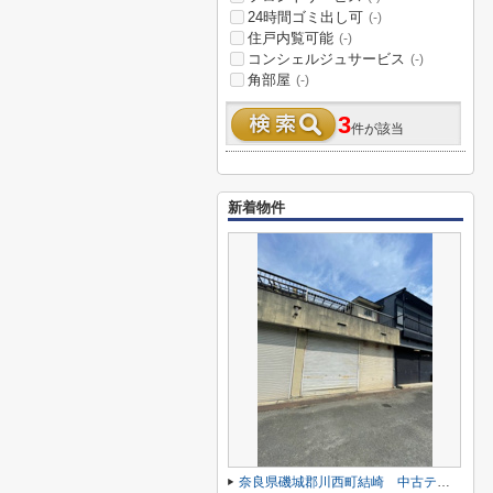
24時間ゴミ出し可
(-)
住戸内覧可能
(-)
コンシェルジュサービス
(-)
角部屋
(-)
3
件が該当
新着物件
奈良県磯城郡川西町結崎 中古テラス