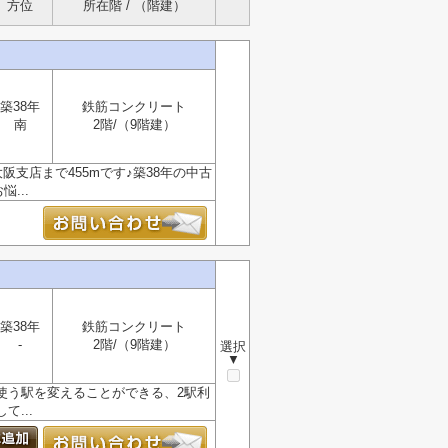
方位
所在階 / （階建）
築38年
鉄筋コンクリート
南
2階/（9階建）
支店まで455mです♪築38年の中古
...
築38年
鉄筋コンクリート
-
2階/（9階建）
選択
▼
使う駅を変えることができる、2駅利
...