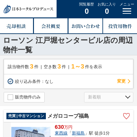
閲覧履歴
お気に入り
メニュー
0
0
ローソン 江戸堀センタービル店の周辺
物件一覧
3
3
1～3
該当物件数
件
空き数
件
件を表示
変更
絞り込み条件：
なし
販売物件のみ
メガロコープ福島
売買 | 中古マンション
630
万
円
東西線
「
新福島
」駅 徒歩1分