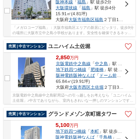
阪神本線
「
福島
」駅 徒歩2分
大阪環状線
「
福島
」駅 徒歩4分
15.91㎡(4.81坪)
大阪府
大阪市福島区
福島
２丁目10-19
「メガロコープ福島」：大阪市福島区エリアの新居にピッタリ。徒歩9分
の場所に大阪市立中之島小学校があります。安全性を確保できるネット
専用回線で快適にネットをしましょう。大阪市...
ユニハイム土佐堀
売買 | 中古マンション
2,850
万
円
京阪電鉄中之島線
「
中之島
」駅 徒歩8分
地下鉄四つ橋線
「
肥後橋
」駅 徒歩9分
阪神電鉄阪神なんば
「
ドーム前
」駅 徒歩1
65.84㎡(19.91坪)
大阪府
大阪市西区
土佐堀
２丁目3-12
京阪電鉄中之島線中之島駅周辺への引っ越しをお考えなら「ユニハイム
土佐堀」♪中古でありながら、室内もきれいな一押しのマンションです♪
駅から物件まで徒歩8分です♪大阪市西区にある...
グランドメゾン京町堀タワー
売買 | 中古マンション
5,100
万
円
地下鉄四つ橋線
「
本町
」駅 徒歩9分
阪神電鉄阪神なんば
「
千鳥橋
」駅 徒歩9分