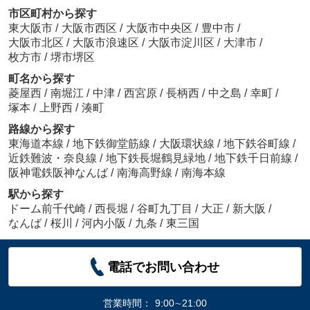
市区町村から探す
東大阪市
/
大阪市西区
/
大阪市中央区
/
豊中市
/
大阪市北区
/
大阪市浪速区
/
大阪市淀川区
/
大津市
/
枚方市
/
堺市堺区
町名から探す
菱屋西
/
南堀江
/
中津
/
西宮原
/
長柄西
/
中之島
/
幸町
/
塚本
/
上野西
/
湊町
路線から探す
東海道本線
/
地下鉄御堂筋線
/
大阪環状線
/
地下鉄谷町線
/
近鉄難波・奈良線
/
地下鉄長堀鶴見緑地
/
地下鉄千日前線
/
阪神電鉄阪神なんば
/
南海高野線
/
南海本線
駅から探す
ドーム前千代崎
/
西長堀
/
谷町九丁目
/
大正
/
新大阪
/
なんば
/
桜川
/
河内小阪
/
九条
/
東三国
電話でお問い合わせ
営業時間：
9:00∼21:00