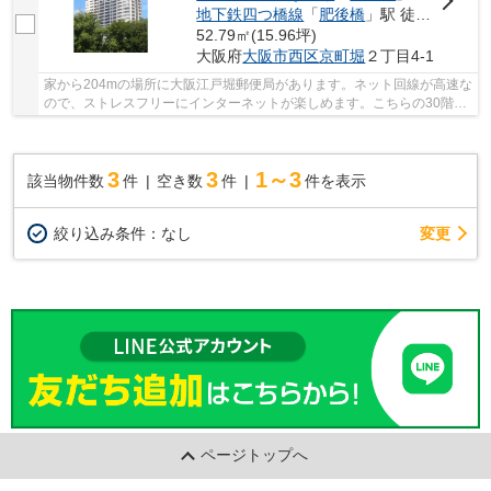
地下鉄四つ橋線
「
肥後橋
」駅 徒歩9分
52.79㎡(15.96坪)
大阪府
大阪市西区
京町堀
２丁目4-1
家から204mの場所に大阪江戸堀郵便局があります。ネット回線が高速な
ので、ストレスフリーにインターネットが楽しめます。こちらの30階建
ての物件はいかがでしょうか。充実した住まい...
3
3
1～3
該当物件数
件
空き数
件
件を表示
変更
絞り込み条件：
なし
ページトップへ