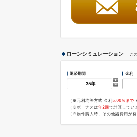
ローンシミュレーション
こ
返済期間
金利
（※元利均等方式 金利
5.00％まで
（※ボーナスは
年2回
で計算してい
（※物件購入時、その他諸費用が発