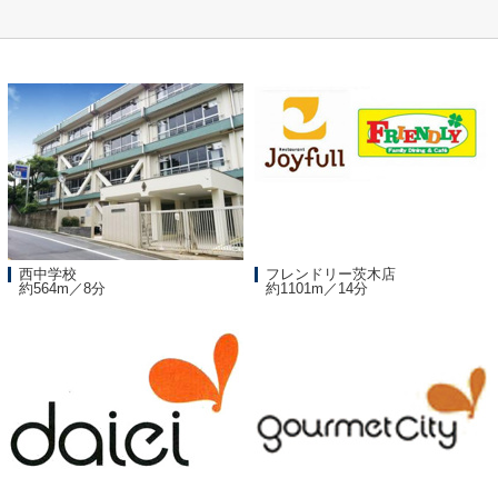
西中学校
フレンドリー茨木店
約564m／8分
約1101m／14分