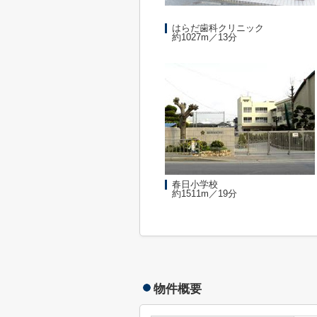
はらだ歯科クリニック
約1027m／13分
春日小学校
約1511m／19分
物件概要