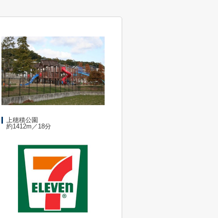
上穂積公園
約1412m／18分