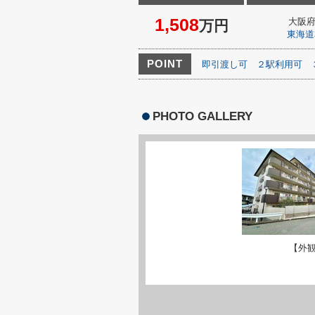
1,508
大阪
万円
東海道
POINT
即引渡し可
２駅利用可
PHOTO GALLERY
【外