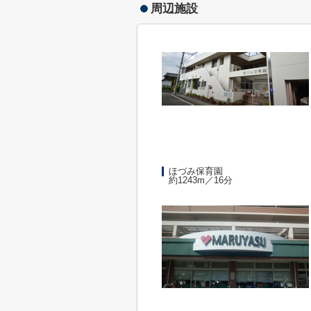
周辺施設
ほづみ保育園
約1243m／16分