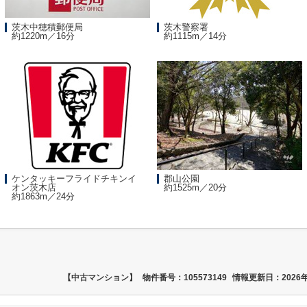
茨木中穂積郵便局
茨木警察署
約1220m／16分
約1115m／14分
ケンタッキーフライドチキンイ
郡山公園
オン茨木店
約1525m／20分
約1863m／24分
【中古マンション】
物件番号：105573149
情報更新日：2026年