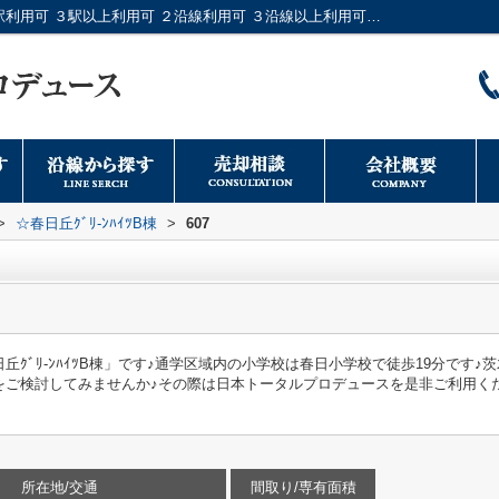
☆春日丘ｸﾞﾘ-ﾝﾊｲﾂB棟607｜即引渡し可 ２駅利用可 ３駅以上利用可 ２沿線利用可 ３沿線以上利用可｜大阪市のマンションや戸建てなどの不動産情報は日本トータルプロデュースへ
>
☆春日丘ｸﾞﾘ-ﾝﾊｲﾂB棟
>
607
ｸﾞﾘ-ﾝﾊｲﾂB棟」です♪通学区域内の小学校は春日小学校で徒歩19分です
をご検討してみませんか♪その際は日本トータルプロデュースを是非ご利用く
所在地/交通
間取り/専有面積