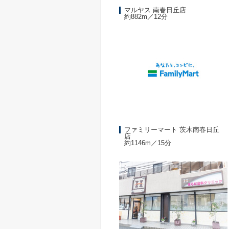
マルヤス 南春日丘店
約882m／12分
ファミリーマート 茨木南春日丘
店
約1146m／15分