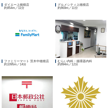
ダイエー上穂積店
グルメシティ上穂積店
約854m／11分
約869m／11分
ファミリーマート 茨木中穂積店
むらい内科・循環器内科
約1095m／14分
約894m／12分