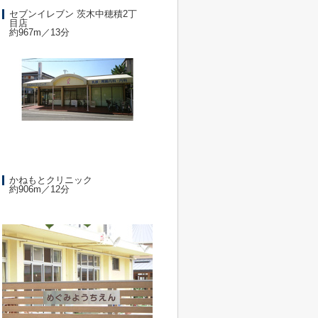
セブンイレブン 茨木中穂積2丁
目店
約967m／13分
かねもとクリニック
約906m／12分