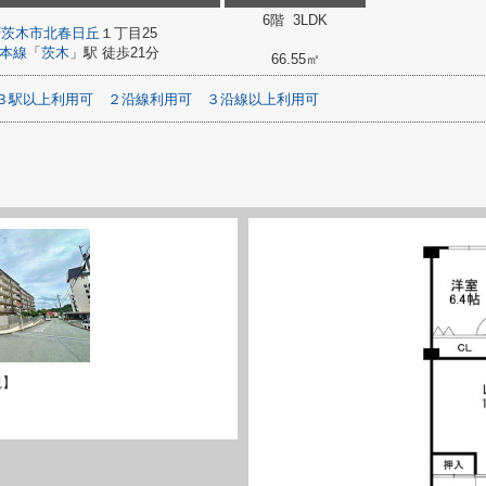
6階 3LDK
府
茨木市
北春日丘
１丁目25
本線
「
茨木
」駅 徒歩21分
66.55㎡
３駅以上利用可
２沿線利用可
３沿線以上利用可
観】