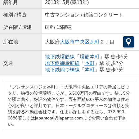
築年月
2013年 5月(築13年)
種別 / 構造
中古マンション / 鉄筋コンクリート
所在階 / 階建
8階 / 15階建
所在地
大阪府
大阪市中央区
瓦町
２丁目
地下鉄堺筋線
「
堺筋本町
」駅 徒歩5分
交通
地下鉄御堂筋線
「
本町
」駅 徒歩7分
地下鉄四つ橋線
「
本町
」駅 徒歩7分
「プレサンスロジェ本町」：大阪市中央区エリアの新居にピッ
タリ。納得の設備環境こそが、6,500万円の理由です。徒歩5分
で駅に着く、好評の物件です。専有面積60.7平米の物件は住み
心地が良いと評判です。日本トータルプロデュースは信頼と実
績を誇る不動産会社です。住まい探しをするなら、072-990-
6686若しくはjapantotal@japantp.comまでお問い合わせ下さ
い。