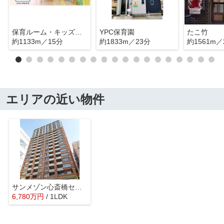
保育ルーム・キッズもみの木
YPC保育園
たこ竹
約1133m／15分
約1833m／23分
約1561m／
エリアの近い物件
サンメゾン心斎橋セレブリティ
6,780
万
円
/ 1LDK