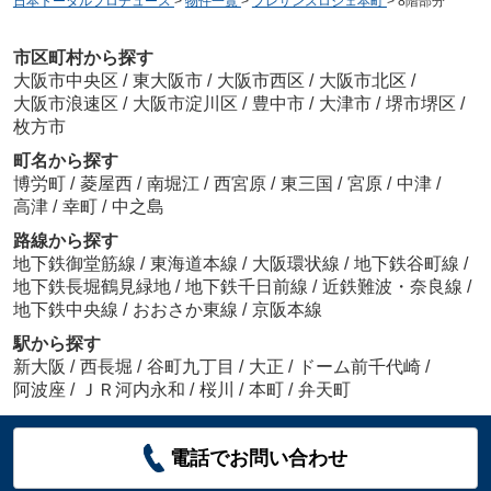
日本トータルプロデュース
>
物件一覧
>
プレサンスロジェ本町
>
8階部分
市区町村から探す
大阪市中央区
/
東大阪市
/
大阪市西区
/
大阪市北区
/
大阪市浪速区
/
大阪市淀川区
/
豊中市
/
大津市
/
堺市堺区
/
枚方市
町名から探す
博労町
/
菱屋西
/
南堀江
/
西宮原
/
東三国
/
宮原
/
中津
/
高津
/
幸町
/
中之島
路線から探す
地下鉄御堂筋線
/
東海道本線
/
大阪環状線
/
地下鉄谷町線
/
地下鉄長堀鶴見緑地
/
地下鉄千日前線
/
近鉄難波・奈良線
/
地下鉄中央線
/
おおさか東線
/
京阪本線
駅から探す
新大阪
/
西長堀
/
谷町九丁目
/
大正
/
ドーム前千代崎
/
阿波座
/
ＪＲ河内永和
/
桜川
/
本町
/
弁天町
電話でお問い合わせ