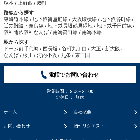
塚本
/
上野西
/
湊町
路線から探す
東海道本線
/
地下鉄御堂筋線
/
大阪環状線
/
地下鉄谷町線
/
近鉄難波・奈良線
/
地下鉄長堀鶴見緑地
/
地下鉄千日前線
/
阪神電鉄阪神なんば
/
南海高野線
/
南海本線
駅から探す
ドーム前千代崎
/
西長堀
/
谷町九丁目
/
大正
/
新大阪
/
なんば
/
桜川
/
河内小阪
/
九条
/
東三国
電話でお問い合わせ
営業時間：
9:00∼21:00
定休日：
無休
ホーム
会社概要
お問い合わせ
物件リクエスト