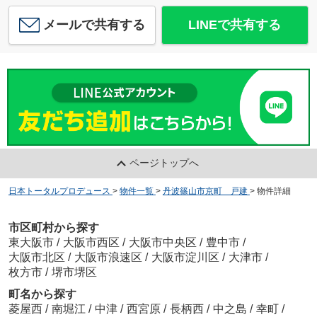
メールで共有する
LINEで共有する
ページトップへ
日本トータルプロデュース
>
物件一覧
>
丹波篠山市京町 戸建
>
物件詳細
市区町村から探す
東大阪市
/
大阪市西区
/
大阪市中央区
/
豊中市
/
大阪市北区
/
大阪市浪速区
/
大阪市淀川区
/
大津市
/
枚方市
/
堺市堺区
町名から探す
菱屋西
/
南堀江
/
中津
/
西宮原
/
長柄西
/
中之島
/
幸町
/