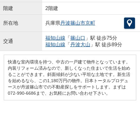
階建
2階建
所在地
兵庫県
丹波篠山市
京町
福知山線
「
篠山口
」駅 徒歩75分
交通
福知山線
「
丹波大山
」駅 徒歩89分
快適な室内環境を持つ、中古の一戸建て物件となっています。
内装リフォーム済みなので、新しくなった住まいで生活を始め
ることができます。斜面傾斜が少ない平坦な土地です。新生活
を始めるなら、この1,180万円の物件。日本トータルプロデュ
ースが丹波篠山市での不動産探しをサポートします。まずは
072-990-6686まで、お気軽にお問い合わせ下さい。