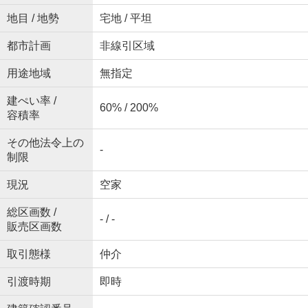
地目 / 地勢
宅地 / 平坦
都市計画
非線引区域
用途地域
無指定
建ぺい率 /
60% / 200%
容積率
その他法令上の
-
制限
現況
空家
総区画数 /
- / -
販売区画数
取引態様
仲介
引渡時期
即時