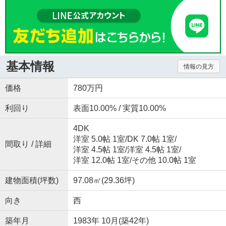
基本情報
情報の見方
価格
780万円
利回り
表面10.00% / 実質10.00%
4DK
洋室 5.0帖 1室
/
DK 7.0帖 1室
/
間取り / 詳細
洋室 4.5帖 1室
/
洋室 4.5帖 1室
/
洋室 12.0帖 1室
/
その他 10.0帖 1室
建物面積(坪数)
97.08㎡(29.36坪)
向き
西
築年月
1983年 10月(築42年)