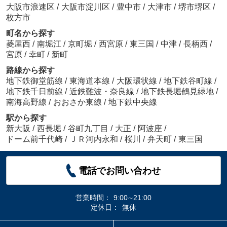
大阪市浪速区
/
大阪市淀川区
/
豊中市
/
大津市
/
堺市堺区
/
枚方市
町名から探す
菱屋西
/
南堀江
/
京町堀
/
西宮原
/
東三国
/
中津
/
長柄西
/
宮原
/
幸町
/
新町
路線から探す
地下鉄御堂筋線
/
東海道本線
/
大阪環状線
/
地下鉄谷町線
/
地下鉄千日前線
/
近鉄難波・奈良線
/
地下鉄長堀鶴見緑地
/
南海高野線
/
おおさか東線
/
地下鉄中央線
駅から探す
新大阪
/
西長堀
/
谷町九丁目
/
大正
/
阿波座
/
ドーム前千代崎
/
ＪＲ河内永和
/
桜川
/
弁天町
/
東三国
電話でお問い合わせ
営業時間：
9:00∼21:00
定休日：
無休