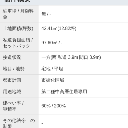
駐車場 / 月額料
無 / -
金
土地面積(坪数)
42.41㎡(12.82坪)
私道負担面積 /
97.60㎡ / -
セットバック
接道状況
一方(西 私道 3.9m 間口 3.9m)
地目 / 地勢
宅地 / 平坦
都市計画
市街化区域
用途地域
第二種中高層住居専用
建ぺい率 /
60% / 200%
容積率
その他法令上の
-
制限