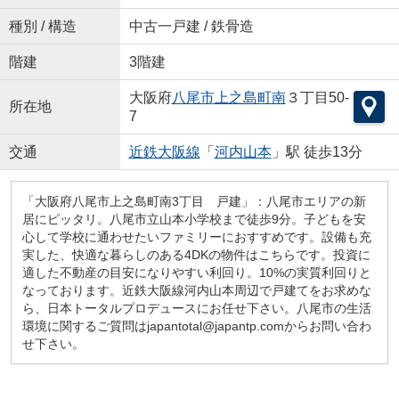
種別 / 構造
中古一戸建 / 鉄骨造
階建
3階建
大阪府
八尾市
上之島町南
３丁目50-
所在地
7
交通
近鉄大阪線
「
河内山本
」駅 徒歩13分
「大阪府八尾市上之島町南3丁目 戸建」：八尾市エリアの新
居にピッタリ。八尾市立山本小学校まで徒歩9分。子どもを安
心して学校に通わせたいファミリーにおすすめです。設備も充
実した、快適な暮らしのある4DKの物件はこちらです。投資に
適した不動産の目安になりやすい利回り。10%の実質利回りと
なっております。近鉄大阪線河内山本周辺で戸建てをお求めな
ら、日本トータルプロデュースにお任せ下さい。八尾市の生活
環境に関するご質問はjapantotal@japantp.comからお問い合わ
せ下さい。