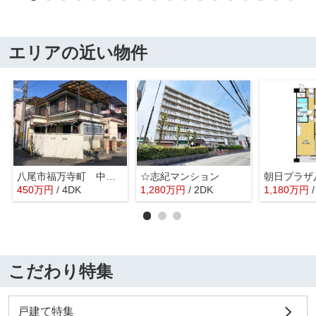
エリアの近い物件
八尾市福万寺町 中古戸建
☆志紀マンション
朝日プラザ
450
万
円
/ 4DK
1,280
万
円
/ 2DK
1,180
万
円
こだわり特集
戸建て特集