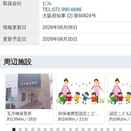
取扱会社
ビル
TEL:
072-990-6686
大阪府知事 (2) 第60824号
情報更新日
2026年08月06日
更新予定日
2026年08月20日
周辺施設
五月橋保育所
幼保連携型認定こども園さくら保育園
約1394m／18分
約1608m／21分
約1062m／