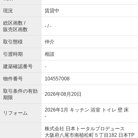
現況
賃貸中
総区画数 /
- / -
販売区画数
取引態様
仲介
引渡時期
相談
建築確認番号
-
物件番号
104557008
取引条件の有効
2026年08月20日
期限
2026年1月 キッチン 浴室 トイレ 壁 床
リフォーム
-
株式会社 日本トータルプロデュース
大阪府八尾市南植松町５丁目182 日本TP