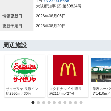
TEL:
072-990-6686
大阪府知事 (2) 第60824号
情報更新日
2026年08月06日
更新予定日
2026年08月20日
周辺施設
サイゼリヤ 長原インター店
マクドナルド 中環長吉店
業務スーパ
約2360m／30分
約2114m／27分
約1410m／