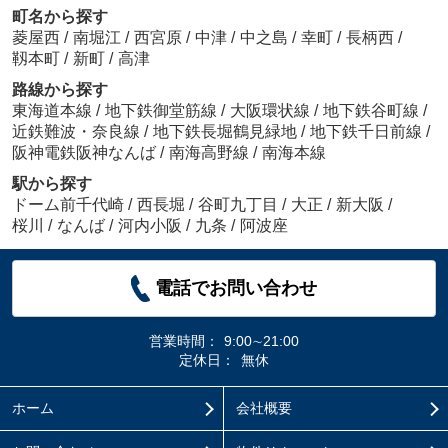
町名から探す
菱屋西
/
南堀江
/
西宮原
/
中津
/
中之島
/
幸町
/
長柄西
/
靱本町
/
新町
/
高津
路線から探す
東海道本線
/
地下鉄御堂筋線
/
大阪環状線
/
地下鉄谷町線
/
近鉄難波・奈良線
/
地下鉄長堀鶴見緑地
/
地下鉄千日前線
/
阪神電鉄阪神なんば
/
南海高野線
/
南海本線
駅から探す
ドーム前千代崎
/
西長堀
/
谷町九丁目
/
大正
/
新大阪
/
桜川
/
なんば
/
河内小阪
/
九条
/
阿波座
電話でお問い合わせ
営業時間：
9:00∼21:00
定休日：
無休
ホーム
会社概要