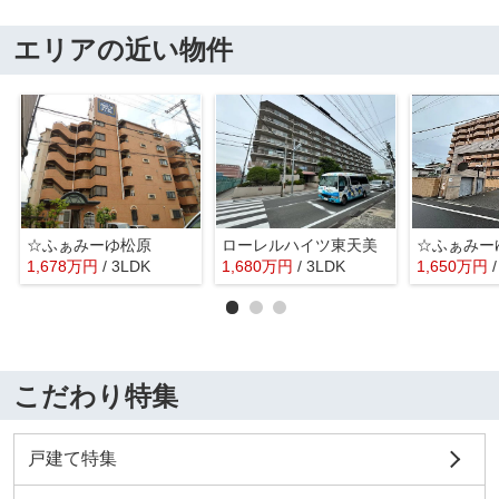
エリアの近い物件
☆ふぁみーゆ松原
ローレルハイツ東天美
1,678
万
円
/ 3LDK
1,680
万
円
/ 3LDK
1,650
万
円
こだわり特集
戸建て特集