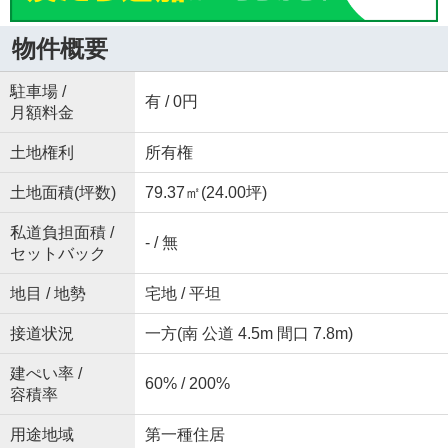
物件概要
駐車場 /
有 / 0円
月額料金
土地権利
所有権
土地面積(坪数)
79.37㎡(24.00坪)
私道負担面積 /
- / 無
セットバック
地目 / 地勢
宅地 / 平坦
接道状況
一方(南 公道 4.5m 間口 7.8m)
建ぺい率 /
60% / 200%
容積率
用途地域
第一種住居