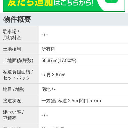
物件概要
駐車場 /
- / -
月額料金
土地権利
所有権
土地面積(坪数)
58.87㎡(17.80坪)
私道負担面積 /
- / 要 3.67㎡
セットバック
地目 / 地勢
宅地 / -
接道状況
一方(西 私道 2.5m 間口 5.7m)
建ぺい率 /
- / -
容積率