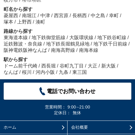
町名から探す
菱屋西
/
南堀江
/
中津
/
西宮原
/
長柄西
/
中之島
/
幸町
/
塚本
/
上野西
/
湊町
路線から探す
東海道本線
/
地下鉄御堂筋線
/
大阪環状線
/
地下鉄谷町線
/
近鉄難波・奈良線
/
地下鉄長堀鶴見緑地
/
地下鉄千日前線
/
阪神電鉄阪神なんば
/
南海高野線
/
南海本線
駅から探す
ドーム前千代崎
/
西長堀
/
谷町九丁目
/
大正
/
新大阪
/
なんば
/
桜川
/
河内小阪
/
九条
/
東三国
電話でお問い合わせ
営業時間：
9:00∼21:00
定休日：
無休
ホーム
会社概要