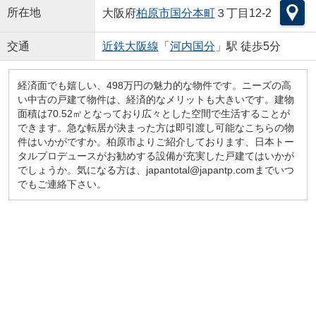
所在地
大阪府
柏原市
国分本町
３丁目12-2
交通
近鉄大阪線
「
河内国分
」駅 徒歩5分
経済面でも嬉しい、498万円の魅力的な物件です。ニーズの高
い中古の戸建て物件は、経済的なメリットも大きいです。建物
面積は70.52㎡となっており広々とした空間で生活することが
できます。急な転居が決まった方は即引渡し可能なこちらの物
件はいかがですか。柏原市よりご紹介しております、日本トー
タルプロデュースがお勧めする設備が充実した戸建てはいかが
でしょうか。気になる方は、japantotal@japantp.comまでいつ
でもご連絡下さい。