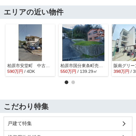
エリアの近い物件
柏原市安堂町 中古戸建 オーナーチェンジ
柏原市国分東条町売土地
590
万
円
/ 4DK
550
万
円
/ 139.29㎡
398
万
円
/ 
こだわり特集
戸建て特集