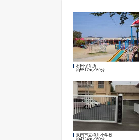
石田保育所
約5517m／69分
泉南市立樽井小学校
約4724m／60分