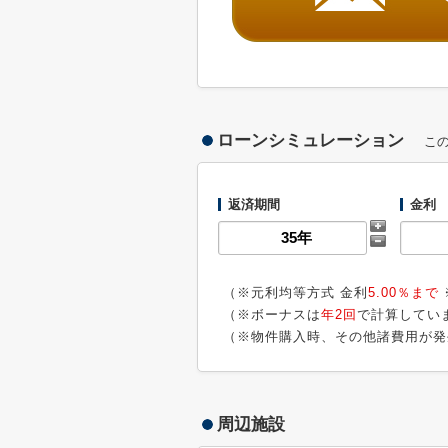
ローンシミュレーション
こ
返済期間
金利
（※元利均等方式 金利
5.00％まで
（※ボーナスは
年2回
で計算してい
（※物件購入時、その他諸費用が発
周辺施設