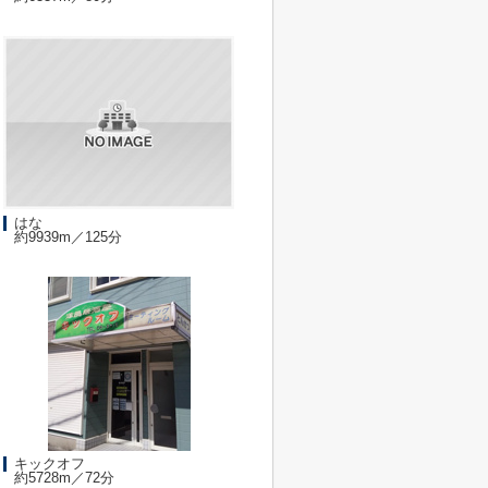
はな
約9939m／125分
キックオフ
約5728m／72分