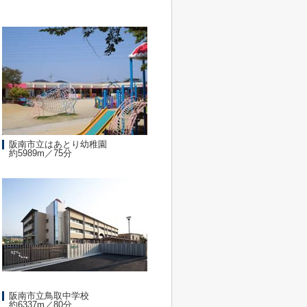
阪南市立はあとり幼稚園
約5989m／75分
阪南市立鳥取中学校
約6337m／80分