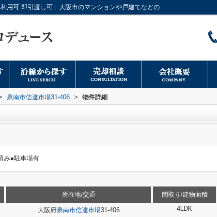
泉南市信達市場31-406｜土地70坪以上 ２駅利用可 即引渡し可｜大阪市のマンションや戸建てなどの不動産情報は日本トータルプロデュースへ
>
泉南市信達市場31-406
>
物件詳細
済み●駐車場有
所在地/交通
間取り/建物面積
4LDK
大阪府
泉南市
信達市場
31-406