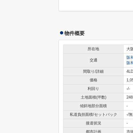
物件概要
所在地
大
阪
交通
阪
間取り/詳細
4LD
価格
1,
利回り
-
/-
土地面積(坪数)
248
傾斜地部分面積
-
私道負担面積/セットバック
-/無
接道状況
-
都市計画
市