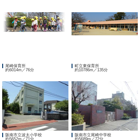
尾崎保育所
町立東保育所
約6014m／76分
約10786m／135分
阪南市立波太小学校
阪南市立尾崎中学校
約5652m／71分
約5689m／72分