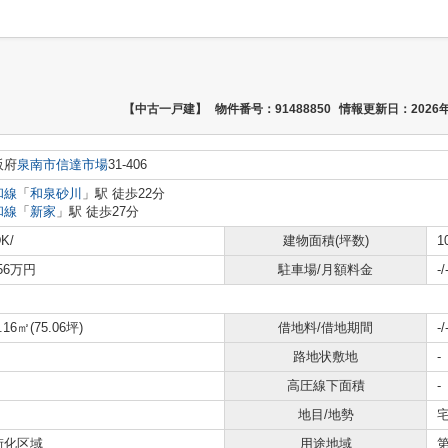
【中古一戸建】
物件番号：91488850
情報更新日：2026年
阪府
泉南市
信達市場
31-406
和線
「
和泉砂川
」駅 徒歩22分
和線
「
新家
」駅 徒歩27分
K/
建物面積(坪数)
1
056万円
駐車場/月額料金
-/
.16㎡(75.06坪)
借地料/借地期間
-/
路地状敷地
-
高圧線下面積
-
地目/地勢
宅
街化区域
用途地域