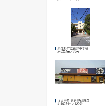
泉佐野市立佐野中学校
約6214m／78分
はま寿司 泉佐野鶴原店
約10274m／129分