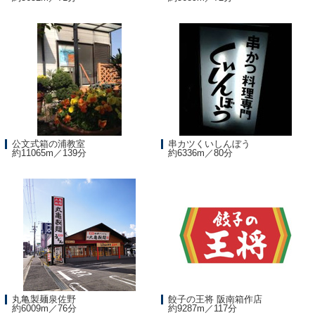
公文式箱の浦教室
串カツくいしんぼう
約11065m／139分
約6336m／80分
丸亀製麺泉佐野
餃子の王将 阪南箱作店
約6009m／76分
約9287m／117分