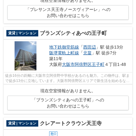
現在空室情報がありません。
「プレサンス天王寺ノースヴィアーレ」への
お問い合わせはこちら
ブランズシティあべの王子町
賃貸 | マンション
地下鉄御堂筋線
「
西田辺
」駅 徒歩13分
阪堺電軌上町線
「
北畠
」駅 徒歩7分
築11年
大阪府
大阪市阿倍野区
王子町
４丁目1-48
徒歩16分の距離に大阪市立阿倍野中学校があるのも魅力。この物件は、駅ま
で徒歩13分に立地しています。大阪市阿倍野区エリアで新生活を始めるな
ら、当社にお任せ下さい！新生活を快適...
現在空室情報がありません。
「ブランズシティあべの王子町」への
お問い合わせはこちら
クレアートクラウン天王寺
賃貸 | マンション
敷0