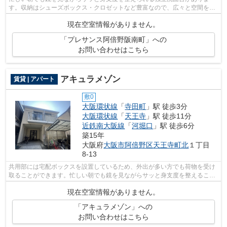
す。収納はシューズボックス・クロゼットなど豊富なので、広々と空間を利
用することも可能です。建物入口にはオ...
現在空室情報がありません。
「プレサンス阿倍野阪南町」への
お問い合わせはこちら
アキュラメゾン
賃貸 | アパート
敷0
大阪環状線
「
寺田町
」駅 徒歩3分
大阪環状線
「
天王寺
」駅 徒歩11分
近鉄南大阪線
「
河堀口
」駅 徒歩6分
築15年
大阪府
大阪市阿倍野区
天王寺町北
１丁目
8-13
共用部には宅配ボックスを設置しているため、外出が多い方でも荷物を受け
取ることができます。忙しい朝でも鏡を見ながらサッと身支度を整えること
ができる独立洗面台があります。セキ...
現在空室情報がありません。
「アキュラメゾン」への
お問い合わせはこちら