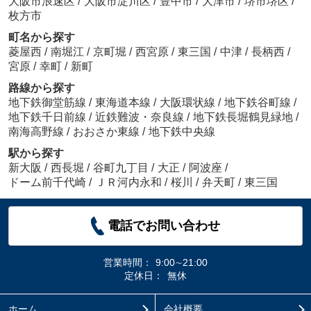
大阪市浪速区
/
大阪市淀川区
/
豊中市
/
大津市
/
堺市堺区
/
枚方市
町名から探す
菱屋西
/
南堀江
/
京町堀
/
西宮原
/
東三国
/
中津
/
長柄西
/
宮原
/
幸町
/
新町
路線から探す
地下鉄御堂筋線
/
東海道本線
/
大阪環状線
/
地下鉄谷町線
/
地下鉄千日前線
/
近鉄難波・奈良線
/
地下鉄長堀鶴見緑地
/
南海高野線
/
おおさか東線
/
地下鉄中央線
駅から探す
新大阪
/
西長堀
/
谷町九丁目
/
大正
/
阿波座
/
ドーム前千代崎
/
ＪＲ河内永和
/
桜川
/
弁天町
/
東三国
電話でお問い合わせ
営業時間：
9:00∼21:00
定休日：
無休
ホーム
会社概要