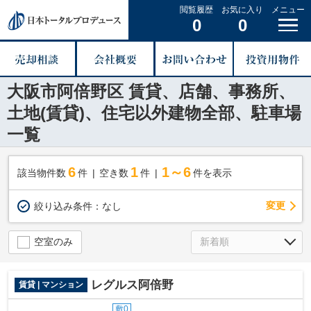
閲覧履歴
お気に入り
メニュー
0
0
大阪市阿倍野区 賃貸、店舗、事務所、
土地(賃貸)、住宅以外建物全部、駐車場
一覧
6
1
1～6
該当物件数
件
空き数
件
件を表示
変更
絞り込み条件：
なし
空室のみ
レグルス阿倍野
賃貸 | マンション
敷0