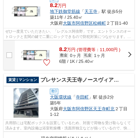
8.2
万円
地下鉄御堂筋線
「
天王寺
」駅 徒歩5分
築11年 / 25.40㎡
大阪府
大阪市阿倍野区
松崎町
２丁目1-40
ぜひ一度見ていただきたい、「レグルス阿倍野」です。エントランスのオー
トロックと玄関の鍵で二重にロックできるので防犯対策につながります。収
納はシューズボックス・クロゼットな...
8.2
万
円
(管理費等：11,000円 )
0ヶ月
1ヶ月
敷金
礼金
6階 / 1K / 25.40㎡
プレサンス天王寺ノースヴィアーレ
賃貸 | マンション
敷0
大阪環状線
「
寺田町
」駅 徒歩2分
築5年
大阪府
大阪市阿倍野区
天王寺町北
２丁目
1-12
共用部には宅配ボックスを設置しているため、対面で荷物を受け取らなくて
済みます。室内設備は浴室乾燥機・洗面所独立などが揃っているので、快適
に過ごしやすいお部屋になります。セ...