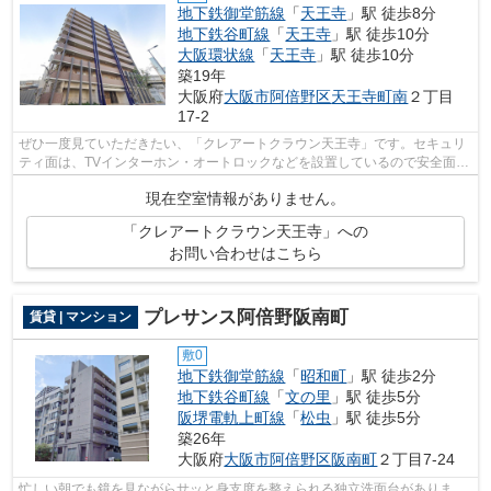
地下鉄御堂筋線
「
天王寺
」駅 徒歩8分
地下鉄谷町線
「
天王寺
」駅 徒歩10分
大阪環状線
「
天王寺
」駅 徒歩10分
築19年
大阪府
大阪市阿倍野区
天王寺町南
２丁目
17-2
ぜひ一度見ていただきたい、「クレアートクラウン天王寺」です。セキュリ
ティ面は、TVインターホン・オートロックなどを設置しているので安全面で
も優れております。留守中に注文した...
現在空室情報がありません。
「クレアートクラウン天王寺」への
お問い合わせはこちら
プレサンス阿倍野阪南町
賃貸 | マンション
敷0
地下鉄御堂筋線
「
昭和町
」駅 徒歩2分
地下鉄谷町線
「
文の里
」駅 徒歩5分
阪堺電軌上町線
「
松虫
」駅 徒歩5分
築26年
大阪府
大阪市阿倍野区
阪南町
２丁目7-24
忙しい朝でも鏡を見ながらサッと身支度を整えられる独立洗面台がありま