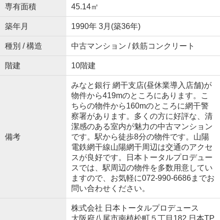
専有面積
45.14㎡
築年月
1990年 3月(築36年)
種別 / 構造
中古マンション / 鉄筋コンクリート
階建
10階建
みなと銀行 網干支店(昼休業導入店舗)が
物件から419mのところにあります。こ
ちらの物件から160mのところに網干警
察署があります。多くの方に好評な、清
潔感のある室内が魅力の中古マンション
備考
です。駅から徒歩8分の物件です。山陽
電鉄網干線山陽網干周辺は交通のアクセ
スが良好です。日本トータルプロデュー
スでは、駅周辺の物件を多数用意してい
ますので、お気軽に072-990-6686までお
問い合わせください。
株式会社 日本トータルプロデュース
大阪府八尾市南植松町５丁目182 日本TP