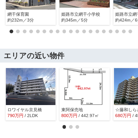
網干保育園
姫路市立網干小学校
姫路市立網
約232m／3分
約345m／5分
約424m／
エリアの近い物件
ロワイヤル京見橋
東阿保売地
790
万
円
/ 2LDK
800
万
円
/ 442.97㎡
680
万
円
/ 