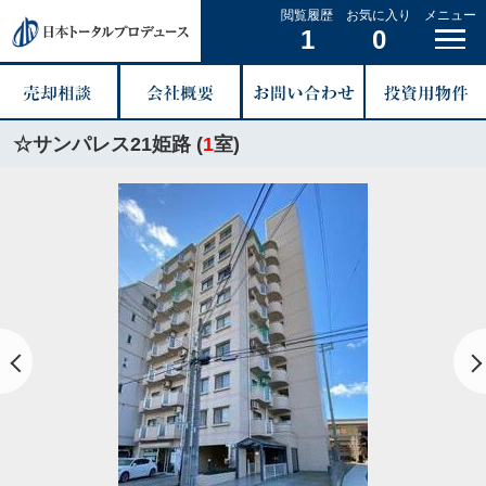
閲覧履歴
お気に入り
メニュー
1
0
☆サンパレス21姫路 (
1
室)