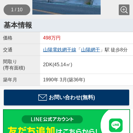
1 / 10
基本情報
価格
498万円
交通
山陽電鉄網干線
「
山陽網干
」駅 徒歩8分
間取り
2DK(45.14㎡)
(専有面積)
築年月
1990年 3月(築36年)
お問い合わせ(無料)