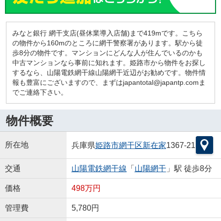
みなと銀行 網干支店(昼休業導入店舗)まで419mです。こちら
の物件から160mのところに網干警察署があります。駅から徒
歩8分の物件です。マンションにどんな人が住んでいるのかも
中古マンションなら事前に知れます。姫路市から物件をお探し
するなら、山陽電鉄網干線山陽網干近辺がお勧めです。物件情
報も豊富にございますので、まずはjapantotal@japantp.comま
でご連絡下さい。
物件概要
所在地
兵庫県
姫路市
網干区新在家
1367-21
交通
山陽電鉄網干線
「
山陽網干
」駅 徒歩8分
価格
498万円
管理費
5,780円