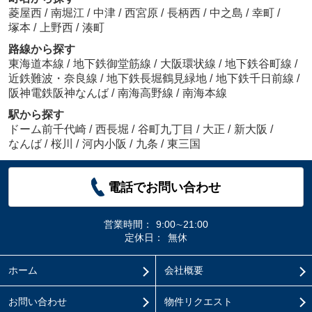
菱屋西
/
南堀江
/
中津
/
西宮原
/
長柄西
/
中之島
/
幸町
/
塚本
/
上野西
/
湊町
路線から探す
東海道本線
/
地下鉄御堂筋線
/
大阪環状線
/
地下鉄谷町線
/
近鉄難波・奈良線
/
地下鉄長堀鶴見緑地
/
地下鉄千日前線
/
阪神電鉄阪神なんば
/
南海高野線
/
南海本線
駅から探す
ドーム前千代崎
/
西長堀
/
谷町九丁目
/
大正
/
新大阪
/
なんば
/
桜川
/
河内小阪
/
九条
/
東三国
電話でお問い合わせ
営業時間：
9:00∼21:00
定休日：
無休
ホーム
会社概要
お問い合わせ
物件リクエスト