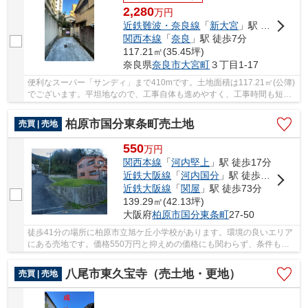
2,280
万
円
近鉄難波・奈良線
「
新大宮
」駅 徒歩7分
関西本線
「
奈良
」駅 徒歩7分
117.21㎡(35.45坪)
奈良県
奈良市
大宮町
３丁目1-17
便利なスーパー「サンディ」まで410mです。土地面積は117.21㎡(公簿)
でございます。平坦地なので、工事自体も進めやすく、工事時間も短く
なりやすいですよ。奈良市にある近鉄難波・奈...
柏原市国分東条町売土地
売買 | 売地
550
万
円
関西本線
「
河内堅上
」駅 徒歩17分
近鉄大阪線
「
河内国分
」駅 徒歩32分
近鉄大阪線
「
関屋
」駅 徒歩73分
139.29㎡(42.13坪)
大阪府
柏原市
国分東条町
27-50
徒歩41分の場所に柏原市立旭ケ丘小学校があります。環境の良いエリア
にある売地です。価格550万円と抑えめの価格にも関わらず、条件も整
った土地です。柏原市にある関西本線河内堅上周...
八尾市東久宝寺（売土地・更地）
売買 | 売地