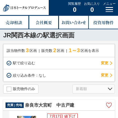
閲覧履歴
お気に入り
メニュー
0
0
JR関西本線の駅選択画面
3
2
1～3
該当物件数
区画
販売数
区画
区画を表示
駅で絞り込む
変更
変更
絞り込み条件：
なし
販売物件のみ
奈良市大宮町 中古戸建
売買 | 売地
7月17日 値下げ