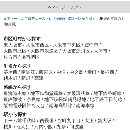
ページトップへ
日本トータルプロデュース
>
(土地(売買))路線・駅から探す
>
JR関西本線の土
地(売買)
市区町村から探す
東大阪市
/
大阪市西区
/
大阪市中央区
/
豊中市
/
大阪市北区
/
大阪市浪速区
/
大阪市淀川区
/
大津市
/
枚方市
/
堺市堺区
町名から探す
菱屋西
/
南堀江
/
西宮原
/
中津
/
中之島
/
幸町
/
長柄西
/
靱本町
/
新町
/
高津
路線から探す
東海道本線
/
地下鉄御堂筋線
/
大阪環状線
/
地下鉄谷町線
/
近鉄難波・奈良線
/
地下鉄長堀鶴見緑地
/
地下鉄千日前線
/
阪神電鉄阪神なんば
/
南海高野線
/
南海本線
駅から探す
ドーム前千代崎
/
西長堀
/
谷町九丁目
/
大正
/
新大阪
/
桜川
/
なんば
/
河内小阪
/
九条
/
阿波座