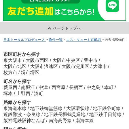
ページトップへ
日本トータルプロデュース
>
物件一覧
>
エス・キュート京町堀
>
過去掲載物件
市区町村から探す
東大阪市
/
大阪市西区
/
大阪市中央区
/
豊中市
/
大阪市北区
/
大阪市浪速区
/
大阪市淀川区
/
大津市
/
枚方市
/
堺市堺区
町名から探す
菱屋西
/
南堀江
/
中津
/
西宮原
/
長柄西
/
中之島
/
幸町
/
塚本
/
上野西
/
湊町
路線から探す
東海道本線
/
地下鉄御堂筋線
/
大阪環状線
/
地下鉄谷町線
/
近鉄難波・奈良線
/
地下鉄長堀鶴見緑地
/
地下鉄千日前線
/
阪神電鉄阪神なんば
/
南海高野線
/
南海本線