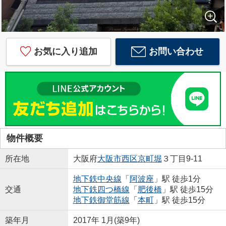
お気に入り追加
お問い合わせ
物件概要
所在地
大阪府
大阪市西区
京町堀
３丁目9-11
地下鉄中央線
「
阿波座
」駅 徒歩1分
交通
地下鉄四つ橋線
「
肥後橋
」駅 徒歩15分
地下鉄御堂筋線
「
本町
」駅 徒歩15分
築年月
2017年 1月(築9年)