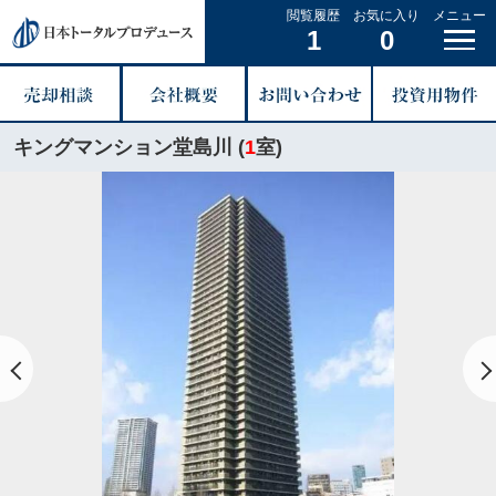
閲覧履歴
お気に入り
メニュー
1
0
キングマンション堂島川 (
1
室)