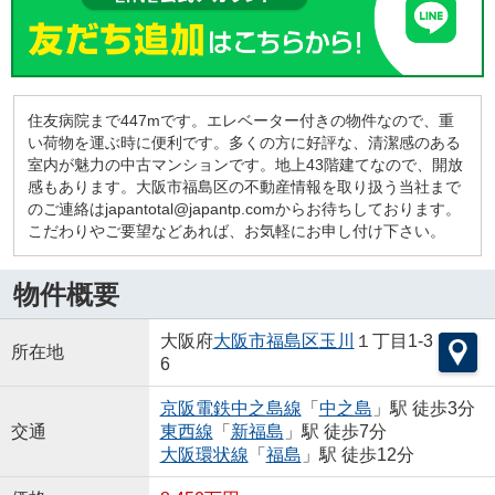
住友病院まで447mです。エレベーター付きの物件なので、重
い荷物を運ぶ時に便利です。多くの方に好評な、清潔感のある
室内が魅力の中古マンションです。地上43階建てなので、開放
感もあります。大阪市福島区の不動産情報を取り扱う当社まで
のご連絡はjapantotal@japantp.comからお待ちしております。
こだわりやご要望などあれば、お気軽にお申し付け下さい。
物件概要
大阪府
大阪市福島区
玉川
１丁目1-3
所在地
6
京阪電鉄中之島線
「
中之島
」駅 徒歩3分
交通
東西線
「
新福島
」駅 徒歩7分
大阪環状線
「
福島
」駅 徒歩12分