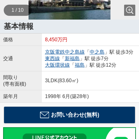
1 / 10
基本情報
価格
8,450万円
京阪電鉄中之島線
「
中之島
」駅 徒歩3分
交通
東西線
「
新福島
」駅 徒歩7分
大阪環状線
「
福島
」駅 徒歩12分
間取り
3LDK(83.60㎡)
(専有面積)
築年月
1998年 6月(築28年)
お問い合わせ(無料)