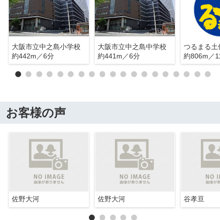
大阪市立中之島小学校
大阪市立中之島中学校
約442m／6分
約441m／6分
約806m／1
お客様の声
佐野大河
佐野大河
谷孝亘