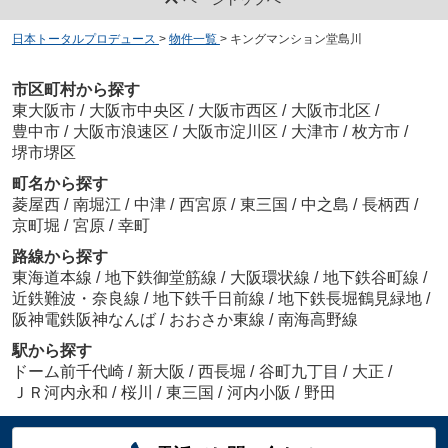
日本トータルプロデュース
>
物件一覧
>
キングマンション堂島川
市区町村から探す
東大阪市
/
大阪市中央区
/
大阪市西区
/
大阪市北区
/
豊中市
/
大阪市浪速区
/
大阪市淀川区
/
大津市
/
枚方市
/
堺市堺区
町名から探す
菱屋西
/
南堀江
/
中津
/
西宮原
/
東三国
/
中之島
/
長柄西
/
京町堀
/
宮原
/
幸町
路線から探す
東海道本線
/
地下鉄御堂筋線
/
大阪環状線
/
地下鉄谷町線
/
近鉄難波・奈良線
/
地下鉄千日前線
/
地下鉄長堀鶴見緑地
/
阪神電鉄阪神なんば
/
おおさか東線
/
南海高野線
駅から探す
ドーム前千代崎
/
新大阪
/
西長堀
/
谷町九丁目
/
大正
/
ＪＲ河内永和
/
桜川
/
東三国
/
河内小阪
/
野田