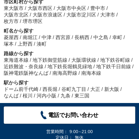
市区町村から探す
東大阪市
/
大阪市西区
/
大阪市中央区
/
豊中市
/
大阪市北区
/
大阪市浪速区
/
大阪市淀川区
/
大津市
/
枚方市
/
堺市堺区
町名から探す
菱屋西
/
南堀江
/
中津
/
西宮原
/
長柄西
/
中之島
/
幸町
/
塚本
/
上野西
/
湊町
路線から探す
東海道本線
/
地下鉄御堂筋線
/
大阪環状線
/
地下鉄谷町線
/
近鉄難波・奈良線
/
地下鉄長堀鶴見緑地
/
地下鉄千日前線
/
阪神電鉄阪神なんば
/
南海高野線
/
南海本線
駅から探す
ドーム前千代崎
/
西長堀
/
谷町九丁目
/
大正
/
新大阪
/
なんば
/
桜川
/
河内小阪
/
九条
/
東三国
電話でお問い合わせ
営業時間：
9:00∼21:00
定休日：
無休