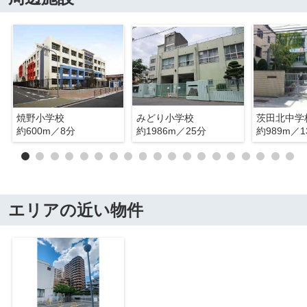
焼野小学校
みどり小学校
茨田北中学
約600m／8分
約1986m／25分
約989m／1
エリアの近い物件