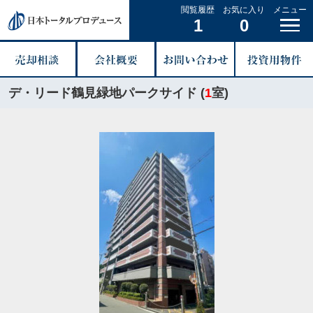
閲覧履歴
お気に入り
メニュー
1
0
デ・リード鶴見緑地パークサイド (
1
室)