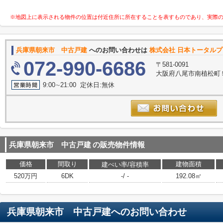
※地図上に表示される物件の位置は付近住所に所在することを表すものであり、実際
兵庫県朝来市 中古戸建
へのお問い合わせは
株式会社 日本トータル
072-990-6686
〒581-0091
大阪府八尾市南植松町５
9:00∼21:00 定休日:無休
兵庫県朝来市 中古戸建
の販売物件情報
価格
間取り
建物面積
建ぺい率/容積率
520万円
6DK
-/ -
192.08㎡
兵庫県朝来市 中古戸建
へのお問い合わせ