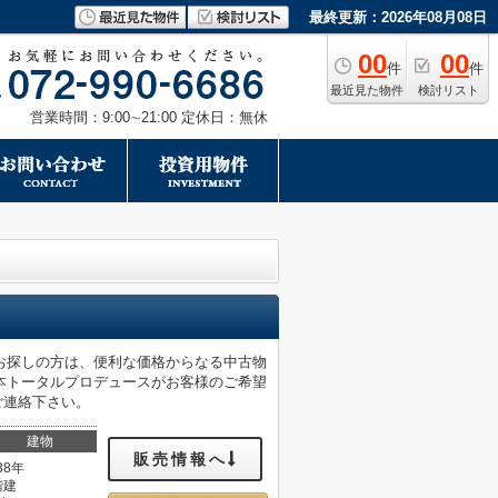
最終更新：2026年08月08日
00
00
件
件
最近見た物件
検討リスト
営業時間：9:00∼21:00 定休日：無休
お探しの方は、便利な価格からなる中古物
本トータルプロデュースがお客様のご希望
までご連絡下さい。
建物
販売情報へ
38年
階建