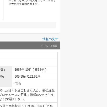
※ご覧になりたい写真をクリックすると
拡大されて表示されます。
情報の見方
【中古一戸建】
年数）
1987年 10月 ( 築38年 )
坪数
505.35㎡/152.86坪
宅地
実した日々を過ごしませんか。播但線生
プロデュースの戸建て情報はいかがでし
遠慮なくお電話下さい。
八尾市南植松町５丁目182 日本TPビル