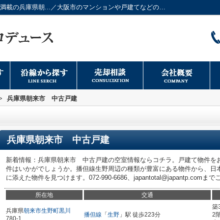
兵庫県朝来市 中古戸建 こだわりポイント満載の兵庫県朝...／大阪市のマンションや戸建てなどの不動産情報は日本トータルプロデュースへ
>
兵庫県朝来市 中古戸建
兵庫県朝来市 中古戸建
新着情報：兵庫県朝来市 中古戸建の空室情報ならコチラ。戸建て物件を
件はいかがでしょうか。播但線生野周辺の種類が豊富にある物件から、日
に添えた物件を見つけます。072-990-6686、japantotal@japantp.com
所在地
交通
築
兵庫県
朝来市
生野町黒川
播但線
「
生野
」駅 徒歩223分
2
780-1