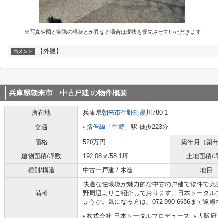
※写真や図と実際の現状とが異なる場合は現状を優先させていただきます
【外観】
コメント
兵庫県朝来市 中古戸建
の物件概要
所在地
兵庫県
朝来市
生野町黒川
780-1
播但線
「
生野
」駅 徒歩223分
交通
価格
520万円
築年月（築
建物面積/坪数
192.08㎡/58.1坪
土地面積/
種別/構造
中古一戸建 / 木造
地目
快適な住環境が魅力的な中古の戸建て物件で充
備考
野周辺よりご紹介しております、日本トータル
ょうか。気になる方は、072-990-6686まで
株式会社 日本トータルプロデュース
大阪府