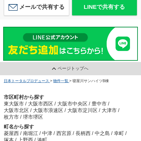
メールで共有する
LINEで共有する
ページトップへ
日本トータルプロデュース
>
物件一覧
>
寝屋川サンハイツB棟
市区町村から探す
東大阪市
/
大阪市西区
/
大阪市中央区
/
豊中市
/
大阪市北区
/
大阪市浪速区
/
大阪市淀川区
/
大津市
/
枚方市
/
堺市堺区
町名から探す
菱屋西
/
南堀江
/
中津
/
西宮原
/
長柄西
/
中之島
/
幸町
/
塚本
/
上野西
/
湊町