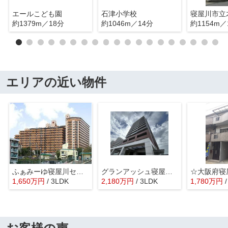
エールこども園
石津小学校
寝屋川市立
約1379m／18分
約1046m／14分
約1154m／
エリアの近い物件
ふぁみーゆ寝屋川セントラルパークC棟
グランアッシュ寝屋川シティマークノースリッジ
1,650
万
円
/ 3LDK
2,180
万
円
/ 3LDK
1,780
万
円