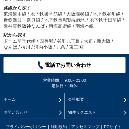
路線から探す
東海道本線
/
地下鉄御堂筋線
/
大阪環状線
/
地下鉄谷町線
/
近鉄難波・奈良線
/
地下鉄長堀鶴見緑地
/
地下鉄千日前線
/
阪神電鉄阪神なんば
/
南海高野線
/
南海本線
駅から探す
ドーム前千代崎
/
西長堀
/
谷町九丁目
/
大正
/
新大阪
/
なんば
/
桜川
/
河内小阪
/
九条
/
東三国
電話でお問い合わせ
営業時間：
9:00∼21:00
定休日：
無休
ホーム
会社概要
お問い合わせ
物件リクエスト
プライバシーポリシー
利用規約
アクセスマップ
PCサイト