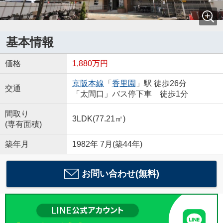
基本情報
価格
1,880万円
京阪本線
「
香里園
」駅 徒歩26分
交通
「太間口」バス停下車 徒歩1分
間取り
3LDK(77.21㎡)
(専有面積)
築年月
1982年 7月(築44年)
お問い合わせ(無料)