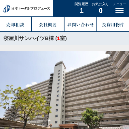
閲覧履歴
お気に入り
メニュー
1
0
寝屋川サンハイツB棟 (
1
室)