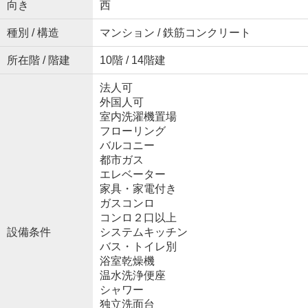
向き
西
種別 / 構造
マンション / 鉄筋コンクリート
所在階 / 階建
10階 / 14階建
法人可
外国人可
室内洗濯機置場
フローリング
バルコニー
都市ガス
エレベーター
家具・家電付き
ガスコンロ
コンロ２口以上
設備条件
システムキッチン
バス・トイレ別
浴室乾燥機
温水洗浄便座
シャワー
独立洗面台