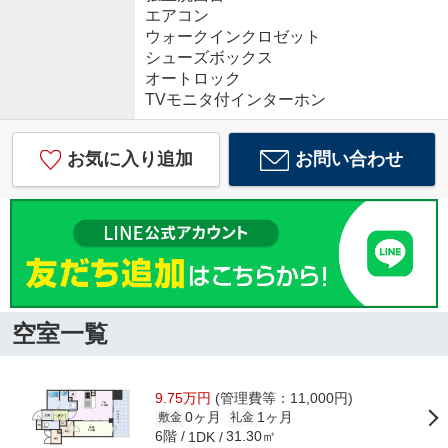
エアコン
ウォークインクロゼット
シューズボックス
オートロック
TVモニタ付インターホン
お気に入り追加
お問い合わせ
空室一覧
9.75万円
(管理費等：11,000円)
0ヶ月
1ヶ月
敷金
礼金
6階
31.30㎡
1DK