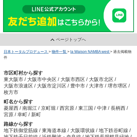
ページトップへ
日本トータルプロデュース
>
物件一覧
>
la Waison NAMBA west
>
過去掲載物
件
市区町村から探す
東大阪市
/
大阪市中央区
/
大阪市西区
/
大阪市北区
/
大阪市浪速区
/
大阪市淀川区
/
豊中市
/
大津市
/
堺市堺区
/
枚方市
町名から探す
菱屋西
/
南堀江
/
京町堀
/
西宮原
/
東三国
/
中津
/
長柄西
/
宮原
/
幸町
/
新町
路線から探す
地下鉄御堂筋線
/
東海道本線
/
大阪環状線
/
地下鉄谷町線
/
地下鉄千日前線
/
近鉄難波・奈良線
/
地下鉄長堀鶴見緑地
/