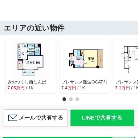
エリアの近い物件
みおつくし西なんば
プレサンス難波OCAT前
7.05
万
円
/ 1K
7.4
万
円
/ 1K
7.1
万
円
/ 1
メールで共有する
LINEで共有する