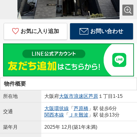
お気に入り追加
お問い合わせ
物件概要
所在地
大阪府
大阪市浪速区
芦原
１丁目1-15
大阪環状線
「
芦原橋
」駅 徒歩6分
交通
関西本線
「
ＪＲ難波
」駅 徒歩13分
築年月
2025年 12月(築1年未満)