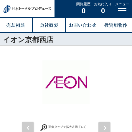
閲覧履歴
お気に入り
メニュー
0
0
イオン京都西店
前
次
画像タップで拡大表示【
1
/1】