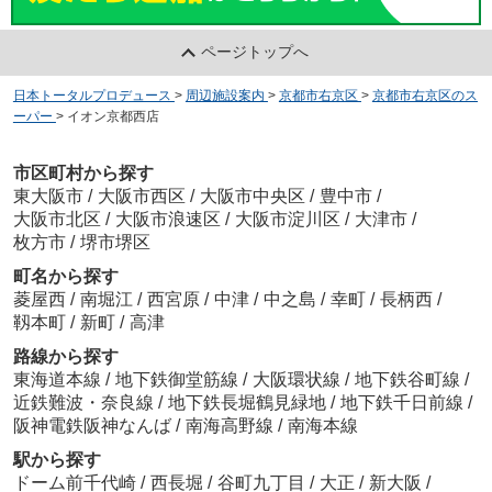
ページトップへ
日本トータルプロデュース
>
周辺施設案内
>
京都市右京区
>
京都市右京区のス
ーパー
>
イオン京都西店
市区町村から探す
東大阪市
/
大阪市西区
/
大阪市中央区
/
豊中市
/
大阪市北区
/
大阪市浪速区
/
大阪市淀川区
/
大津市
/
枚方市
/
堺市堺区
町名から探す
菱屋西
/
南堀江
/
西宮原
/
中津
/
中之島
/
幸町
/
長柄西
/
靱本町
/
新町
/
高津
路線から探す
東海道本線
/
地下鉄御堂筋線
/
大阪環状線
/
地下鉄谷町線
/
近鉄難波・奈良線
/
地下鉄長堀鶴見緑地
/
地下鉄千日前線
/
阪神電鉄阪神なんば
/
南海高野線
/
南海本線
駅から探す
ドーム前千代崎
/
西長堀
/
谷町九丁目
/
大正
/
新大阪
/