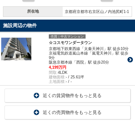
所在地
京都府京都市右京区山ノ内池尻町1-1
施設周辺の物件
売買｜中古マンション
☆コスモワンダータウン
京都地下鉄東西線「太秦天神川」駅 徒歩10分
京福電気鉄道嵐山本線「嵐電天神川」駅 徒歩
9分
阪急京都本線「西院」駅 徒歩20分
4,199万円
間取:
4LDK
建物面積:
- / 25.61坪
土地面積:
- / -
近くの賃貸物件をもっと見る
近くの売買物件をもっと見る