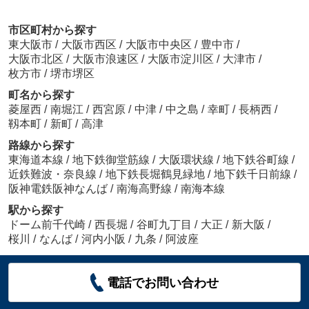
市区町村から探す
東大阪市
/
大阪市西区
/
大阪市中央区
/
豊中市
/
大阪市北区
/
大阪市浪速区
/
大阪市淀川区
/
大津市
/
枚方市
/
堺市堺区
町名から探す
菱屋西
/
南堀江
/
西宮原
/
中津
/
中之島
/
幸町
/
長柄西
/
靱本町
/
新町
/
高津
路線から探す
東海道本線
/
地下鉄御堂筋線
/
大阪環状線
/
地下鉄谷町線
/
近鉄難波・奈良線
/
地下鉄長堀鶴見緑地
/
地下鉄千日前線
/
阪神電鉄阪神なんば
/
南海高野線
/
南海本線
駅から探す
ドーム前千代崎
/
西長堀
/
谷町九丁目
/
大正
/
新大阪
/
桜川
/
なんば
/
河内小阪
/
九条
/
阿波座
電話でお問い合わせ