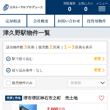
閲覧履歴
お気に入り
メニュー
0
0
津久野駅物件一覧
3
2
1～3
該当物件数
区画
販売数
区画
区画を表示
駅で絞り込む
変更
変更
絞り込み条件：
なし
販売物件のみ
堺市堺区神石市之町 売土地
売買 | 売地
2,000
万
円