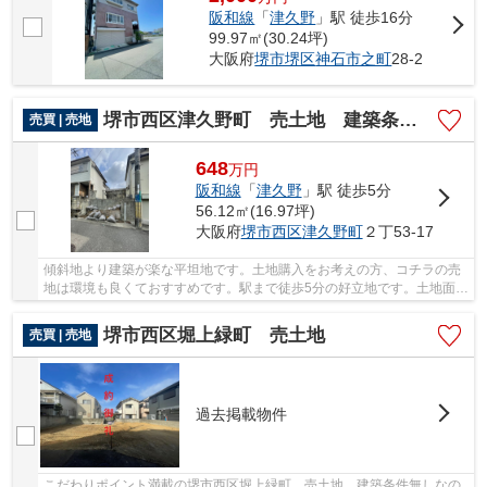
阪和線
「
津久野
」駅 徒歩16分
99.97㎡(30.24坪)
大阪府
堺市堺区
神石市之町
28-2
堺市西区津久野町 売土地 建築条件無し
売買 | 売地
648
万
円
阪和線
「
津久野
」駅 徒歩5分
56.12㎡(16.97坪)
大阪府
堺市西区
津久野町
２丁53-17
傾斜地より建築が楽な平坦地です。土地購入をお考えの方、コチラの売
地は環境も良くておすすめです。駅まで徒歩5分の好立地です。土地面積
は56.12㎡(公簿)で一押しです。堺市西区で快...
堺市西区堀上緑町 売土地
売買 | 売地
過去掲載物件
こだわりポイント満載の堺市西区堀上緑町 売土地。建築条件無しなの