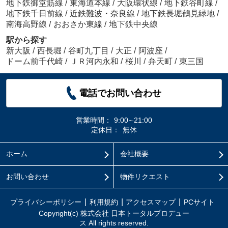
地下鉄御堂筋線
/
東海道本線
/
大阪環状線
/
地下鉄谷町線
/
地下鉄千日前線
/
近鉄難波・奈良線
/
地下鉄長堀鶴見緑地
/
南海高野線
/
おおさか東線
/
地下鉄中央線
駅から探す
新大阪
/
西長堀
/
谷町九丁目
/
大正
/
阿波座
/
ドーム前千代崎
/
ＪＲ河内永和
/
桜川
/
弁天町
/
東三国
電話でお問い合わせ
営業時間：
9:00∼21:00
定休日：
無休
ホーム
会社概要
お問い合わせ
物件リクエスト
プライバシーポリシー
利用規約
アクセスマップ
PCサイト
Copyright(c) 株式会社 日本トータルプロデュー
ス All rights reserved.