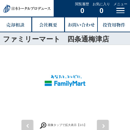
閲覧履歴
お気に入り
メニュー
0
0
ファミリーマート 四条通梅津店
前
次
画像タップで拡大表示【
1
/1】