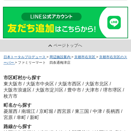
ページトップへ
日本トータルプロデュース
>
周辺施設案内
>
京都市右京区
>
京都市右京区のス
ーパー
>
ファミリーマート 四条通梅津店
市区町村から探す
東大阪市
/
大阪市中央区
/
大阪市西区
/
大阪市北区
/
大阪市浪速区
/
大阪市淀川区
/
豊中市
/
大津市
/
堺市堺区
/
枚方市
町名から探す
菱屋西
/
南堀江
/
京町堀
/
西宮原
/
東三国
/
中津
/
長柄西
/
宮原
/
幸町
/
新町
路線から探す