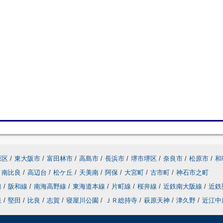
原区
/
東大阪市
/
富田林市
/
高島市
/
長浜市
/
堺市堺区
/
奈良市
/
松原市
/
和
南比良
/
高辺台
/
松ケ丘
/
天美南
/
阿保
/
大宮町
/
古市町
/
神石市之町
線
/
阪和線
/
南海高野線
/
東海道本線
/
片町線
/
桜井線
/
近鉄南大阪線
/
近鉄
泉
/
堅田
/
比良
/
志賀
/
寝屋川公園
/
ＪＲ総持寺
/
萩原天神
/
津久野
/
近江中