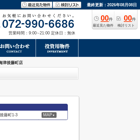
最終更新：2026年08月08日
00
00
件
件
最近見た物件
検討リスト
営業時間：9:00∼21:00 定休日：無休
梅津後藤町店
藤町1-3
MAP
▼