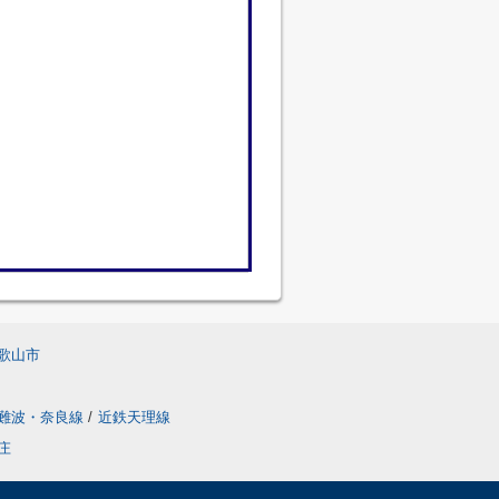
歌山市
難波・奈良線
/
近鉄天理線
庄