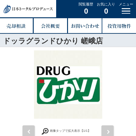
閲覧履歴
お気に入り
メニュー
0
0
ドッラグランドひかり 嵯峨店
前
次
画像タップで拡大表示【
1
/1】