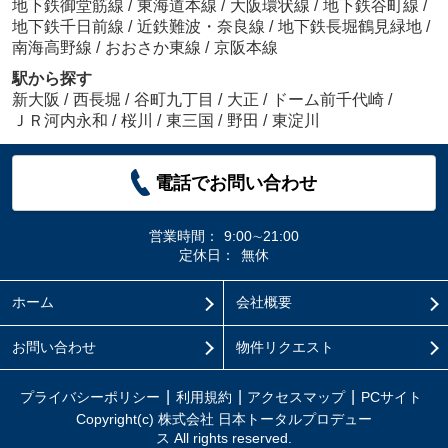
地下鉄御堂筋線
/
東海道本線
/
大阪環状線
/
地下鉄谷町線
/
地下鉄千日前線
/
近鉄難波・奈良線
/
地下鉄長堀鶴見緑地
/
南海高野線
/
おおさか東線
/
京阪本線
駅から探す
新大阪
/
西長堀
/
谷町九丁目
/
大正
/
ドーム前千代崎
/
ＪＲ河内永和
/
桜川
/
東三国
/
野田
/
東淀川
電話でお問い合わせ
営業時間：
9:00∼21:00
定休日：
無休
ホーム
会社概要
お問い合わせ
物件リクエスト
プライバシーポリシー
利用規約
アクセスマップ
PCサイト
Copyright(c) 株式会社 日本トータルプロデュー
ス All rights reserved.