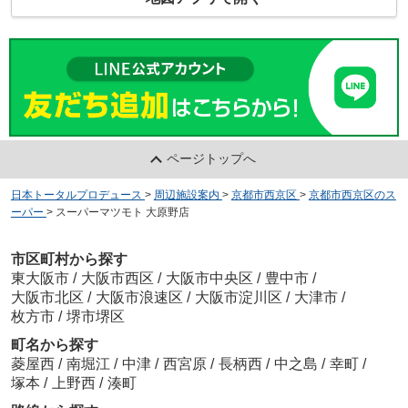
ページトップへ
日本トータルプロデュース
>
周辺施設案内
>
京都市西京区
>
京都市西京区のス
ーパー
>
スーパーマツモト 大原野店
市区町村から探す
東大阪市
/
大阪市西区
/
大阪市中央区
/
豊中市
/
大阪市北区
/
大阪市浪速区
/
大阪市淀川区
/
大津市
/
枚方市
/
堺市堺区
町名から探す
菱屋西
/
南堀江
/
中津
/
西宮原
/
長柄西
/
中之島
/
幸町
/
塚本
/
上野西
/
湊町