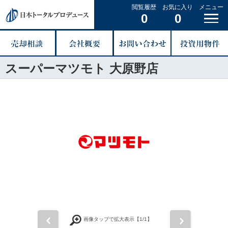
閲覧履歴
お気に入り
メニュー
0
0
スーパーマツモト 大原野店
前
次
画像タップで拡大表示【
1
/1】