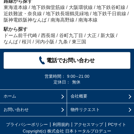
路線から探す
東海道本線
/
地下鉄御堂筋線
/
大阪環状線
/
地下鉄谷町線
/
近鉄難波・奈良線
/
地下鉄長堀鶴見緑地
/
地下鉄千日前線
/
阪神電鉄阪神なんば
/
南海高野線
/
南海本線
駅から探す
ドーム前千代崎
/
西長堀
/
谷町九丁目
/
大正
/
新大阪
/
なんば
/
桜川
/
河内小阪
/
九条
/
東三国
電話でお問い合わせ
営業時間：
9:00∼21:00
定休日：
無休
ホーム
会社概要
お問い合わせ
物件リクエスト
プライバシーポリシー
利用規約
アクセスマップ
PCサイト
Copyright(c) 株式会社 日本トータルプロデュー