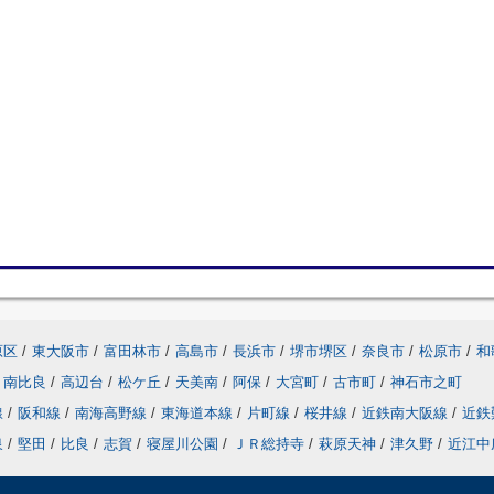
原区
/
東大阪市
/
富田林市
/
高島市
/
長浜市
/
堺市堺区
/
奈良市
/
松原市
/
和
南比良
/
高辺台
/
松ケ丘
/
天美南
/
阿保
/
大宮町
/
古市町
/
神石市之町
線
/
阪和線
/
南海高野線
/
東海道本線
/
片町線
/
桜井線
/
近鉄南大阪線
/
近鉄
泉
/
堅田
/
比良
/
志賀
/
寝屋川公園
/
ＪＲ総持寺
/
萩原天神
/
津久野
/
近江中