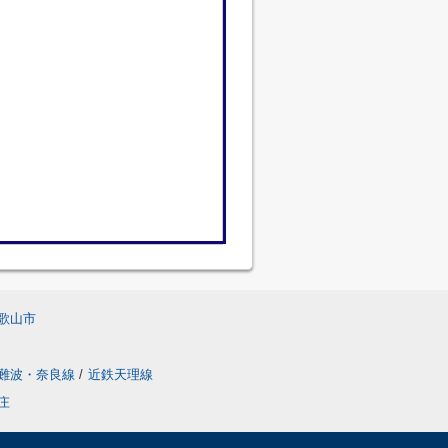
歌山市
難波・奈良線
/
近鉄天理線
庄