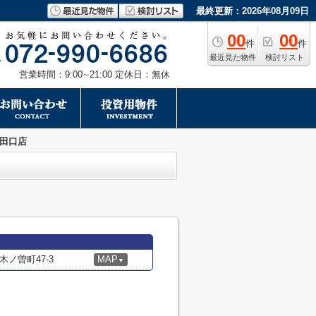
最終更新：2026年08月09日
00
00
件
件
最近見た物件
検討リスト
営業時間：9:00∼21:00 定休日：無休
山田口店
ノ曽町47-3
MAP
▼