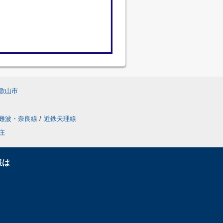
歌山市
難波・奈良線
/
近鉄天理線
庄
報は