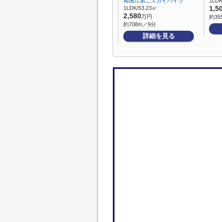
南堀江第二スカイハイツ
1LDK
1LDK/53.23㎡
1,5
2,580
万円
約35
約708m／9分
詳細を見る