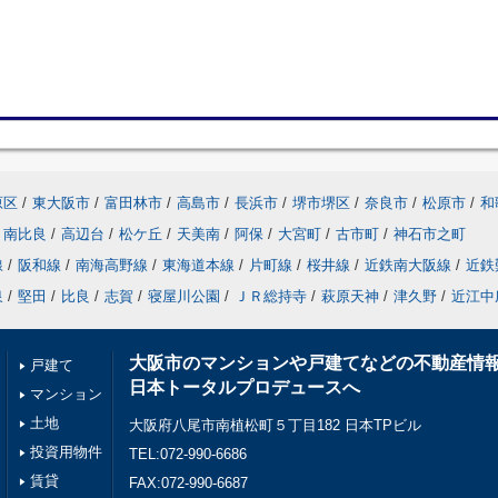
原区
/
東大阪市
/
富田林市
/
高島市
/
長浜市
/
堺市堺区
/
奈良市
/
松原市
/
和
南比良
/
高辺台
/
松ケ丘
/
天美南
/
阿保
/
大宮町
/
古市町
/
神石市之町
線
/
阪和線
/
南海高野線
/
東海道本線
/
片町線
/
桜井線
/
近鉄南大阪線
/
近鉄
泉
/
堅田
/
比良
/
志賀
/
寝屋川公園
/
ＪＲ総持寺
/
萩原天神
/
津久野
/
近江中
大阪市のマンションや戸建てなどの不動産情
戸建て
日本トータルプロデュースへ
マンション
土地
大阪府八尾市南植松町５丁目182 日本TPビル
投資用物件
TEL:072-990-6686
賃貸
FAX:072-990-6687