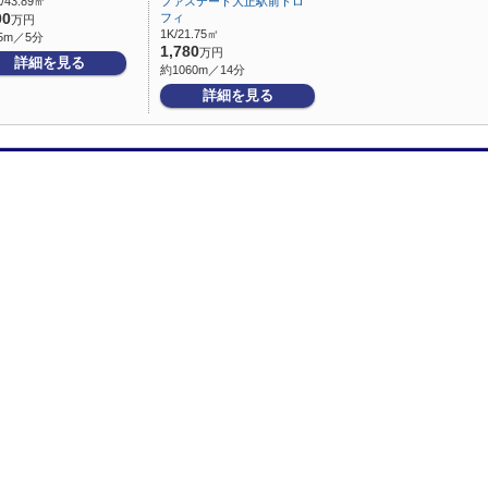
/43.89㎡
ファステート大正駅前トロ
00
フィ
万円
1K/21.75㎡
5m／5分
1,780
万円
詳細を見る
約1060m／14分
詳細を見る