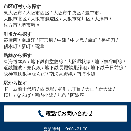
市区町村から探す
東大阪市
/
大阪市西区
/
大阪市中央区
/
豊中市
/
大阪市北区
/
大阪市浪速区
/
大阪市淀川区
/
大津市
/
枚方市
/
堺市堺区
町名から探す
菱屋西
/
南堀江
/
西宮原
/
中津
/
中之島
/
幸町
/
長柄西
/
靱本町
/
新町
/
高津
路線から探す
東海道本線
/
地下鉄御堂筋線
/
大阪環状線
/
地下鉄谷町線
/
近鉄難波・奈良線
/
地下鉄長堀鶴見緑地
/
地下鉄千日前線
/
阪神電鉄阪神なんば
/
南海高野線
/
南海本線
駅から探す
ドーム前千代崎
/
西長堀
/
谷町九丁目
/
大正
/
新大阪
/
桜川
/
なんば
/
河内小阪
/
九条
/
阿波座
電話でお問い合わせ
営業時間：
9:00∼21:00