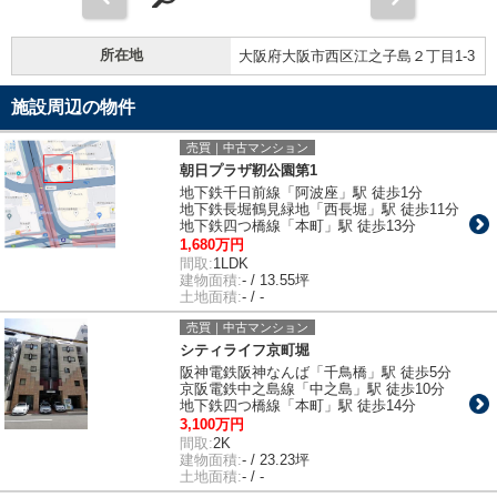
所在地
大阪府大阪市西区江之子島２丁目1-3
施設周辺の物件
売買｜中古マンション
朝日プラザ靭公園第1
地下鉄千日前線「阿波座」駅 徒歩1分
地下鉄長堀鶴見緑地「西長堀」駅 徒歩11分
地下鉄四つ橋線「本町」駅 徒歩13分
1,680万円
間取:
1LDK
建物面積:
- / 13.55坪
土地面積:
- / -
売買｜中古マンション
シティライフ京町堀
阪神電鉄阪神なんば「千鳥橋」駅 徒歩5分
京阪電鉄中之島線「中之島」駅 徒歩10分
地下鉄四つ橋線「本町」駅 徒歩14分
3,100万円
間取:
2K
建物面積:
- / 23.23坪
土地面積:
- / -