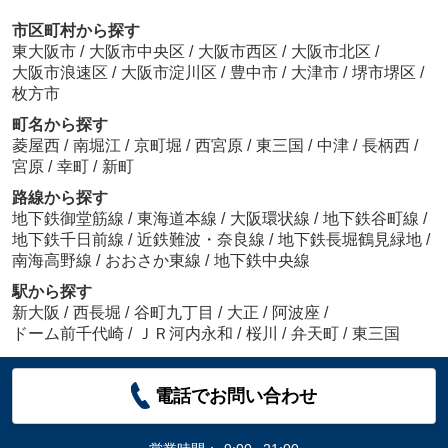
市区町村から探す
東大阪市
/
大阪市中央区
/
大阪市西区
/
大阪市北区
/
大阪市浪速区
/
大阪市淀川区
/
豊中市
/
大津市
/
堺市堺区
/
枚方市
町名から探す
菱屋西
/
南堀江
/
京町堀
/
西宮原
/
東三国
/
中津
/
長柄西
/
宮原
/
幸町
/
新町
路線から探す
地下鉄御堂筋線
/
東海道本線
/
大阪環状線
/
地下鉄谷町線
/
地下鉄千日前線
/
近鉄難波・奈良線
/
地下鉄長堀鶴見緑地
/
南海高野線
/
おおさか東線
/
地下鉄中央線
駅から探す
新大阪
/
西長堀
/
谷町九丁目
/
大正
/
阿波座
/
ドーム前千代崎
/
ＪＲ河内永和
/
桜川
/
弁天町
/
東三国
電話でお問い合わせ