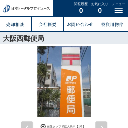
閲覧履歴
お気に入り
メニュー
0
0
大阪西郵便局
前
次
画像タップで拡大表示【
1
/1】