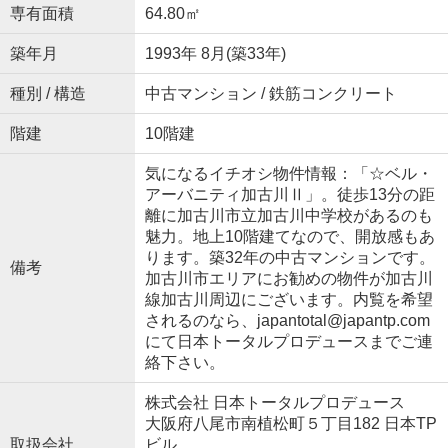
専有面積
64.80㎡
築年月
1993年 8月(築33年)
種別 / 構造
中古マンション / 鉄筋コンクリート
階建
10階建
気になるイチオシ物件情報：「☆ベル・
アーバニティ加古川Ⅱ」。徒歩13分の距
離に加古川市立加古川中学校があるのも
魅力。地上10階建てなので、開放感もあ
ります。築32年の中古マンションです。
備考
加古川市エリアにお勧めの物件が加古川
線加古川周辺にございます。内覧を希望
されるのなら、japantotal@japantp.com
にて日本トータルプロデュースまでご連
絡下さい。
株式会社 日本トータルプロデュース
大阪府八尾市南植松町５丁目182 日本TP
取扱会社
ビル