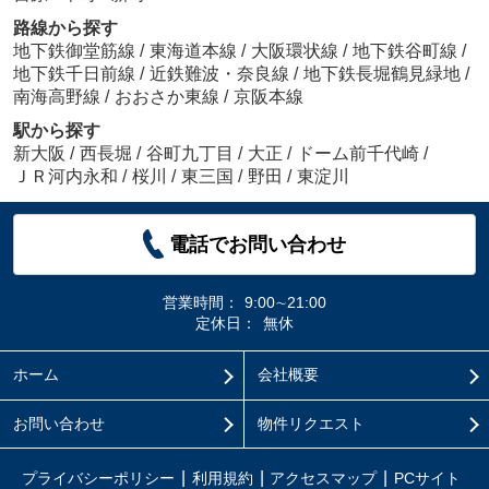
路線から探す
地下鉄御堂筋線
/
東海道本線
/
大阪環状線
/
地下鉄谷町線
/
地下鉄千日前線
/
近鉄難波・奈良線
/
地下鉄長堀鶴見緑地
/
南海高野線
/
おおさか東線
/
京阪本線
駅から探す
新大阪
/
西長堀
/
谷町九丁目
/
大正
/
ドーム前千代崎
/
ＪＲ河内永和
/
桜川
/
東三国
/
野田
/
東淀川
電話でお問い合わせ
営業時間：
9:00∼21:00
定休日：
無休
ホーム
会社概要
お問い合わせ
物件リクエスト
プライバシーポリシー
利用規約
アクセスマップ
PCサイト