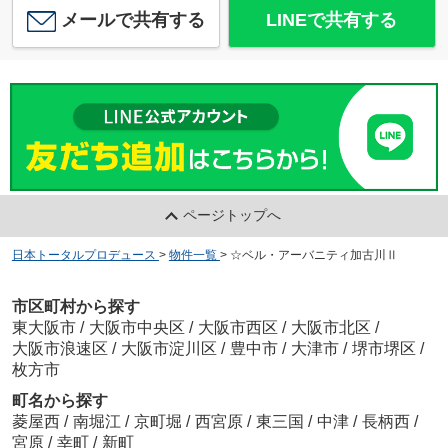
メールで共有する
LINEで共有する
ページトップへ
日本トータルプロデュース
>
物件一覧
>
☆ベル・アーバニティ加古川Ⅱ
市区町村から探す
東大阪市
/
大阪市中央区
/
大阪市西区
/
大阪市北区
/
大阪市浪速区
/
大阪市淀川区
/
豊中市
/
大津市
/
堺市堺区
/
枚方市
町名から探す
菱屋西
/
南堀江
/
京町堀
/
西宮原
/
東三国
/
中津
/
長柄西
/
宮原
/
幸町
/
新町