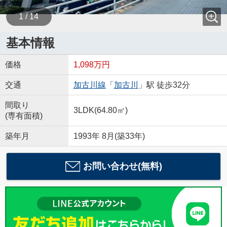
1 / 14
基本情報
価格
1,098万円
交通
加古川線
「
加古川
」駅 徒歩32分
間取り
3LDK(64.80㎡)
(専有面積)
築年月
1993年 8月(築33年)
お問い合わせ(無料)