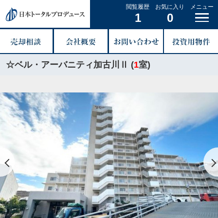
閲覧履歴
お気に入り
メニュー
1
0
☆ベル・アーバニティ加古川Ⅱ (
1
室)