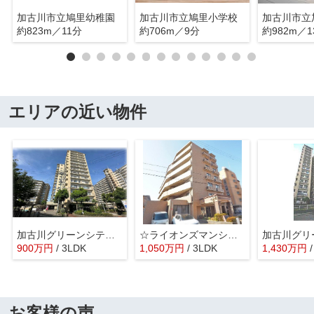
加古川市立鳩里幼稚園
加古川市立鳩里小学校
約823m／11分
約706m／9分
約982m／1
エリアの近い物件
加古川グリーンシティE棟
☆ライオンズマンション東加古川
900
万
円
/ 3LDK
1,050
万
円
/ 3LDK
1,430
万
円
お客様の声