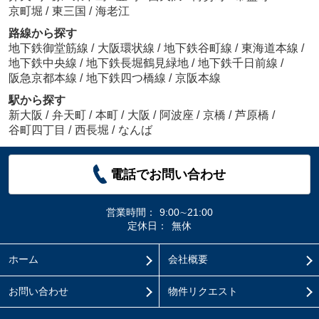
京町堀
/
東三国
/
海老江
路線から探す
地下鉄御堂筋線
/
大阪環状線
/
地下鉄谷町線
/
東海道本線
/
地下鉄中央線
/
地下鉄長堀鶴見緑地
/
地下鉄千日前線
/
阪急京都本線
/
地下鉄四つ橋線
/
京阪本線
駅から探す
新大阪
/
弁天町
/
本町
/
大阪
/
阿波座
/
京橋
/
芦原橋
/
谷町四丁目
/
西長堀
/
なんば
電話でお問い合わせ
営業時間：
9:00∼21:00
定休日：
無休
ホーム
会社概要
お問い合わせ
物件リクエスト