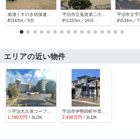
南浦くすのき幼保連携型認定こども園
宇治市立菟道第二小学校
宇治市立宇
約343m／5分
約1253m／16分
約534m／
エリアの近い物件
☆宇治大久保コープＡ棟
宇治市伊勢田町中荒 中古戸建 リフォーム済
1,780
万
円
/ 3LDK
2,430
万
円
/ 3LDK