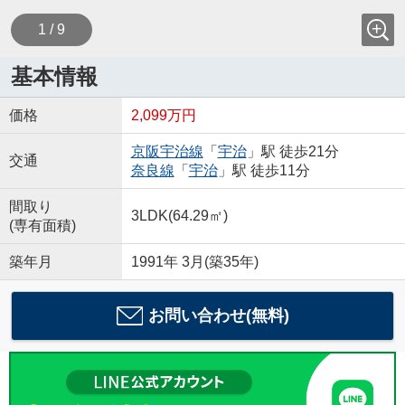
1 / 9
基本情報
価格
2,099万円
京阪宇治線
「
宇治
」駅 徒歩21分
交通
奈良線
「
宇治
」駅 徒歩11分
間取り
3LDK(64.29㎡)
(専有面積)
築年月
1991年 3月(築35年)
お問い合わせ(無料)