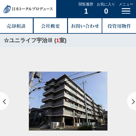
閲覧履歴
お気に入り
メニュー
1
0
☆ユニライフ宇治Ⅲ (
1
室)