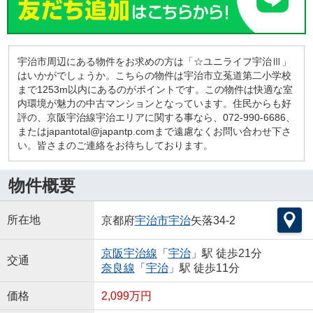
宇治市周辺にある物件をお求めの方は「☆ユニライフ宇治Ⅲ」
はいかがでしょうか。こちらの物件は宇治市立菟道第二小学校
まで1253m以内にあるのがポイントです。この物件は快適な室
内環境が魅力の中古マンションとなっています。住民からも好
評の、京阪宇治線宇治エリアに関する事なら、072-990-6686、
またはjapantotal@japantp.comまで遠慮なくお問い合わせ下さ
い。皆さまのご連絡をお待ちしております。
物件概要
所在地
京都府
宇治市
宇治
矢落34-2
京阪宇治線
「
宇治
」駅 徒歩21分
交通
奈良線
「
宇治
」駅 徒歩11分
価格
2,099万円