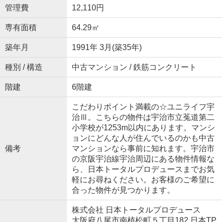
管理費
12,110円
専有面積
64.29㎡
築年月
1991年 3月(築35年)
種別 / 構造
中古マンション / 鉄筋コンクリート
階建
6階建
こだわりポイント満載の☆ユニライフ宇
治Ⅲ。こちらの物件は宇治市立菟道第二
小学校が1253m以内にあります。マンシ
ョンにどんな人が住んでいるのかも中古
備考
マンションなら事前に知れます。宇治市
の京阪宇治線宇治周辺にある物件情報な
ら、日本トータルプロデュースまでお気
軽にお尋ねください。お客様のご希望に
合った物件が見つかります。
株式会社 日本トータルプロデュース
大阪府八尾市南植松町５丁目182 日本TP