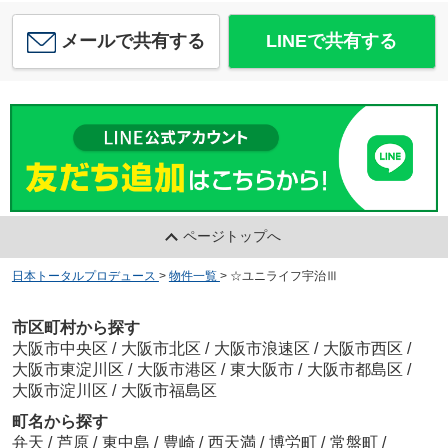
メールで共有する
LINEで共有する
ページトップへ
日本トータルプロデュース
>
物件一覧
>
☆ユニライフ宇治Ⅲ
市区町村から探す
大阪市中央区
/
大阪市北区
/
大阪市浪速区
/
大阪市西区
/
大阪市東淀川区
/
大阪市港区
/
東大阪市
/
大阪市都島区
/
大阪市淀川区
/
大阪市福島区
町名から探す
弁天
/
芦原
/
東中島
/
豊崎
/
西天満
/
博労町
/
常盤町
/