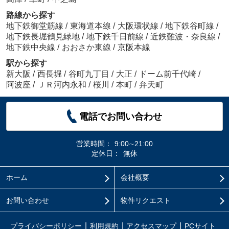
路線から探す
地下鉄御堂筋線
/
東海道本線
/
大阪環状線
/
地下鉄谷町線
/
地下鉄長堀鶴見緑地
/
地下鉄千日前線
/
近鉄難波・奈良線
/
地下鉄中央線
/
おおさか東線
/
京阪本線
駅から探す
新大阪
/
西長堀
/
谷町九丁目
/
大正
/
ドーム前千代崎
/
阿波座
/
ＪＲ河内永和
/
桜川
/
本町
/
弁天町
電話でお問い合わせ
営業時間：
9:00∼21:00
定休日：
無休
ホーム
会社概要
お問い合わせ
物件リクエスト
プライバシーポリシー
利用規約
アクセスマップ
PCサイト