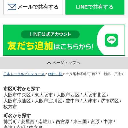
メールで共有する
LINEで共有する
ページトップへ
日本トータルプロデュース
>
物件一覧
>
☆八尾市曙町2丁目7-7 新築一戸建て
市区町村から探す
大阪市中央区
/
東大阪市
/
大阪市西区
/
大阪市北区
/
大阪市浪速区
/
大阪市淀川区
/
豊中市
/
大津市
/
堺市堺区
/
枚方市
町名から探す
博労町
/
菱屋西
/
南堀江
/
西宮原
/
東三国
/
宮原
/
中津
/
高津
/
幸町
/
中之島