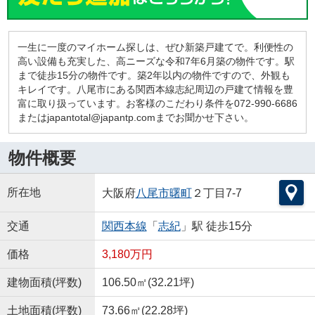
一生に一度のマイホーム探しは、ぜひ新築戸建てで。利便性の
高い設備も充実した、高ニーズな令和7年6月築の物件です。駅
まで徒歩15分の物件です。築2年以内の物件ですので、外観も
キレイです。八尾市にある関西本線志紀周辺の戸建て情報を豊
富に取り扱っています。お客様のこだわり条件を072-990-6686
またはjapantotal@japantp.comまでお聞かせ下さい。
物件概要
所在地
大阪府
八尾市
曙町
２丁目7-7
交通
関西本線
「
志紀
」駅 徒歩15分
価格
3,180万円
建物面積(坪数)
106.50㎡(32.21坪)
土地面積(坪数)
73.66㎡(22.28坪)