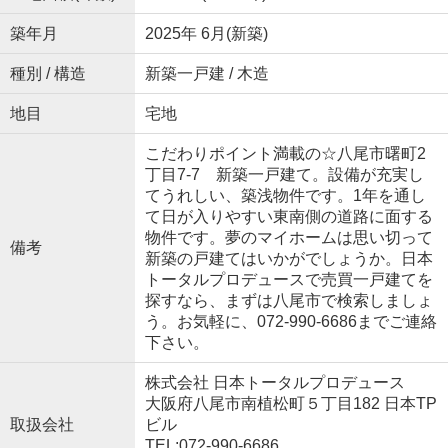
築年月
2025年 6月(新築)
種別 / 構造
新築一戸建 / 木造
地目
宅地
こだわりポイント満載の☆八尾市曙町2
丁目7-7 新築一戸建て。設備が充実し
てうれしい、築浅物件です。1年を通し
て日が入りやすい東南側の道路に面する
物件です。夢のマイホームは思い切って
備考
新築の戸建てはいかがでしょうか。日本
トータルプロデュースで売買一戸建てを
探すなら、まずは八尾市で検索しましょ
う。お気軽に、072-990-6686までご連絡
下さい。
株式会社 日本トータルプロデュース
大阪府八尾市南植松町５丁目182 日本TP
取扱会社
ビル
TEL:072-990-6686