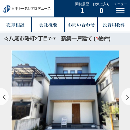
閲覧履歴
お気に入り
メニュー
1
0
☆八尾市曙町2丁目7-7 新築一戸建て (
1
物件)