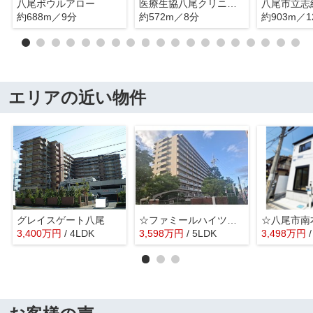
八尾ボウルアロー
医療生協八尾クリニック
八尾市立志
約688m／9分
約572m／8分
約903m／1
エリアの近い物件
グレイスゲート八尾
☆ファミールハイツ八尾A棟
3,400
万
円
/ 4LDK
3,598
万
円
/ 5LDK
3,498
万
円