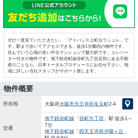
ぜひ一度見ていただきたい、「アドバンス上町台ラシュレ」で
す。駅まで歩いてアクセスできる、徒歩1分圏内の物件です。
住んでいて心地の良い中古マンションで魅力的です。エレベー
ター付きの物件です。地下鉄谷町線谷町九丁目近郊にある不動
産のことなら、日本トータルプロデュースにお任せ下さい。地
域に詳しい当社スタッフがサポート致します。
物件概要
所在地
大阪府
大阪市天王寺区
生玉町
2-4
地下鉄谷町線
「
谷町九丁目
」駅 徒歩1～
7分
交通
地下鉄谷町線
「
四天王寺前夕陽ヶ丘
」
駅 徒歩8分