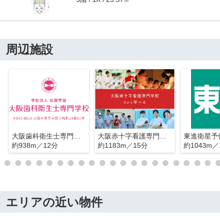
周辺施設
大阪歯科衛生士専門学校
大阪赤十字看護専門学校
約938m／12分
約1183m／15分
約1043m／
エリアの近い物件