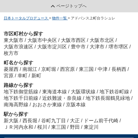
ページトップへ
日本トータルプロデュース
>
物件一覧
>
アドバンス上町台ラシュレ
市区町村から探す
東大阪市
/
大阪市中央区
/
大阪市西区
/
大阪市北区
/
大阪市浪速区
/
大阪市淀川区
/
豊中市
/
大津市
/
堺市堺区
/
枚方市
町名から探す
菱屋西
/
南堀江
/
京町堀
/
西宮原
/
東三国
/
中津
/
長柄西
/
宮原
/
幸町
/
新町
路線から探す
地下鉄御堂筋線
/
東海道本線
/
大阪環状線
/
地下鉄谷町線
/
地下鉄千日前線
/
近鉄難波・奈良線
/
地下鉄長堀鶴見緑地
/
南海高野線
/
おおさか東線
/
京阪本線
駅から探す
新大阪
/
西長堀
/
谷町九丁目
/
大正
/
ドーム前千代崎
/
ＪＲ河内永和
/
桜川
/
東三国
/
野田
/
東淀川