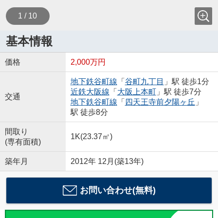
1 / 10
基本情報
価格
2,000万円
地下鉄谷町線
「
谷町九丁目
」駅 徒歩1分
近鉄大阪線
「
大阪上本町
」駅 徒歩7分
交通
地下鉄谷町線
「
四天王寺前夕陽ヶ丘
」
駅 徒歩8分
間取り
1K(23.37㎡)
(専有面積)
築年月
2012年 12月(築13年)
お問い合わせ(無料)