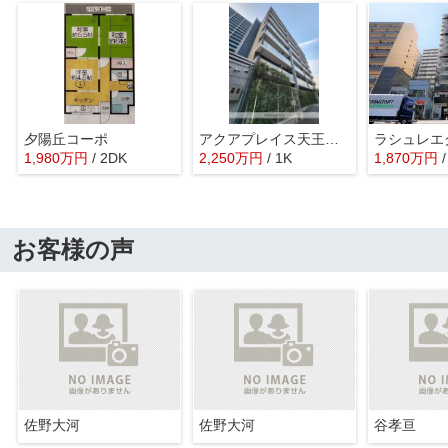
夕陽丘コーポ
アクアプレイス天王寺EYE
ラシュレエ
1,980
万
円
/ 2DK
2,250
万
円
/ 1K
1,870
万
円
お客様の声
佐野大河
佐野大河
谷孝亘