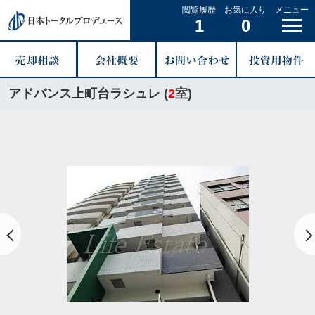
閲覧履歴
お気に入り
メニュー
1
0
アドバンス上町台ラシュレ (
2
室)