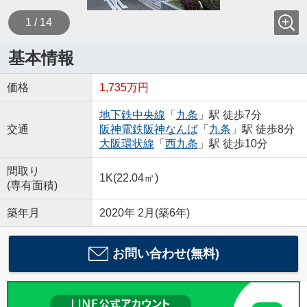
1 / 14
基本情報
価格
1,735万円
地下鉄中央線
「
九条
」駅 徒歩7分
交通
阪神電鉄阪神なんば
「
九条
」駅 徒歩8分
大阪環状線
「
西九条
」駅 徒歩10分
間取り
1K(22.04㎡)
(専有面積)
築年月
2020年 2月(築6年)
お問い合わせ(無料)