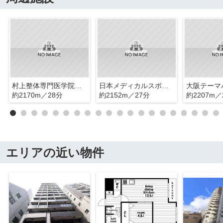
村上整体専門医学院大阪校
日本メディカルスポーツトレーナー学院大阪校
約2170m／28分
約2152m／27分
約2207m／
エリアの近い物件