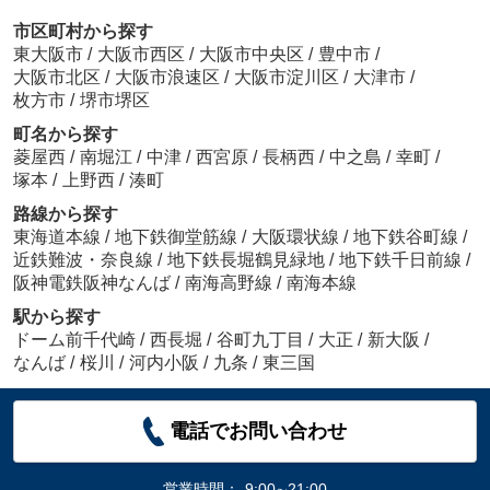
市区町村から探す
東大阪市
/
大阪市西区
/
大阪市中央区
/
豊中市
/
大阪市北区
/
大阪市浪速区
/
大阪市淀川区
/
大津市
/
枚方市
/
堺市堺区
町名から探す
菱屋西
/
南堀江
/
中津
/
西宮原
/
長柄西
/
中之島
/
幸町
/
塚本
/
上野西
/
湊町
路線から探す
東海道本線
/
地下鉄御堂筋線
/
大阪環状線
/
地下鉄谷町線
/
近鉄難波・奈良線
/
地下鉄長堀鶴見緑地
/
地下鉄千日前線
/
阪神電鉄阪神なんば
/
南海高野線
/
南海本線
駅から探す
ドーム前千代崎
/
西長堀
/
谷町九丁目
/
大正
/
新大阪
/
なんば
/
桜川
/
河内小阪
/
九条
/
東三国
電話でお問い合わせ
営業時間：
9:00∼21:00