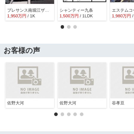
プレサンス南堀江ザ・センス
シャンティー九条
1,950
万
円
/ 1K
1,500
万
円
/ 1LDK
1,980
万
円
お客様の声
佐野大河
佐野大河
谷孝亘