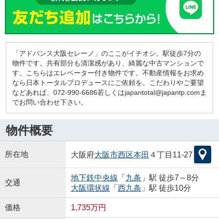
「アドバンス大阪セレーノ」のここがイチオシ。駅徒歩7分の
物件です。共有部分も清潔感があり、綺麗な中古マンションで
す。こちらはエレベーター付き物件です。不動産情報をお求め
なら日本トータルプロデュースにご依頼を。こだわりやご要望
などあれば、072-990-6686若しくはjapantotal@japantp.comま
でお問い合わせ下さい。
物件概要
所在地
大阪府
大阪市西区
本田
４丁目11-27
地下鉄中央線
「
九条
」駅 徒歩7～8分
交通
大阪環状線
「
西九条
」駅 徒歩10分
価格
1,735万円