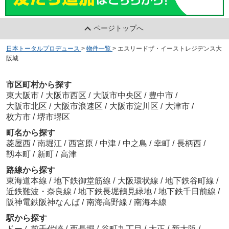
ページトップへ
日本トータルプロデュース
>
物件一覧
>
エスリードザ・イーストレジデンス大
阪城
市区町村から探す
東大阪市
/
大阪市西区
/
大阪市中央区
/
豊中市
/
大阪市北区
/
大阪市浪速区
/
大阪市淀川区
/
大津市
/
枚方市
/
堺市堺区
町名から探す
菱屋西
/
南堀江
/
西宮原
/
中津
/
中之島
/
幸町
/
長柄西
/
靱本町
/
新町
/
高津
路線から探す
東海道本線
/
地下鉄御堂筋線
/
大阪環状線
/
地下鉄谷町線
/
近鉄難波・奈良線
/
地下鉄長堀鶴見緑地
/
地下鉄千日前線
/
阪神電鉄阪神なんば
/
南海高野線
/
南海本線
駅から探す
ドーム前千代崎
/
西長堀
/
谷町九丁目
/
大正
/
新大阪
/