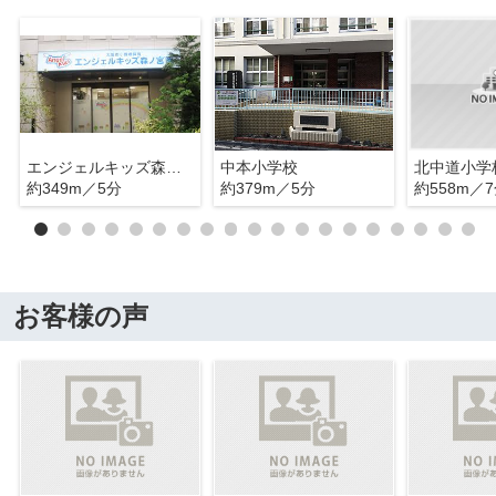
エンジェルキッズ森ノ宮園
中本小学校
北中道小学
約349m／5分
約379m／5分
約558m／
お客様の声