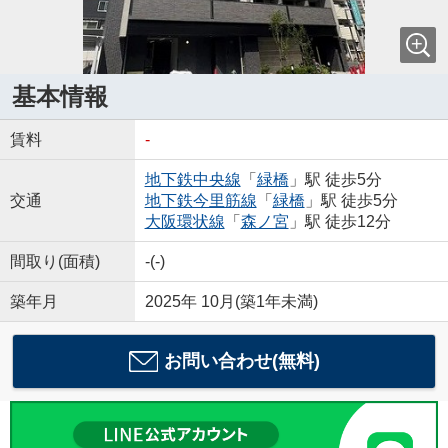
基本情報
賃料
-
地下鉄中央線
「
緑橋
」駅 徒歩5分
交通
地下鉄今里筋線
「
緑橋
」駅 徒歩5分
大阪環状線
「
森ノ宮
」駅 徒歩12分
間取り(面積)
-(-)
築年月
2025年 10月(築1年未満)
お問い合わせ(無料)