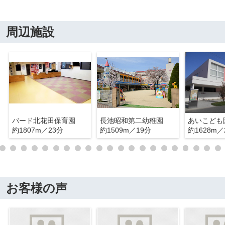
周辺施設
バード北花田保育園
長池昭和第二幼稚園
あいこども
約1807m／23分
約1509m／19分
約1628m／
お客様の声