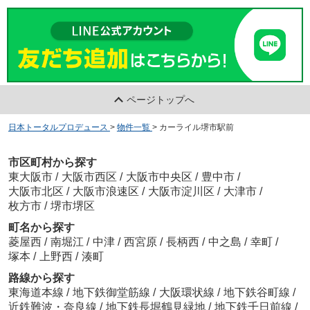
ページトップへ
日本トータルプロデュース
>
物件一覧
>
カーライル堺市駅前
市区町村から探す
東大阪市
/
大阪市西区
/
大阪市中央区
/
豊中市
/
大阪市北区
/
大阪市浪速区
/
大阪市淀川区
/
大津市
/
枚方市
/
堺市堺区
町名から探す
菱屋西
/
南堀江
/
中津
/
西宮原
/
長柄西
/
中之島
/
幸町
/
塚本
/
上野西
/
湊町
路線から探す
東海道本線
/
地下鉄御堂筋線
/
大阪環状線
/
地下鉄谷町線
/
近鉄難波・奈良線
/
地下鉄長堀鶴見緑地
/
地下鉄千日前線
/