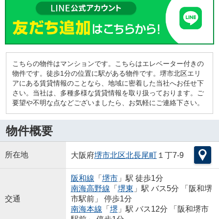
こちらの物件はマンションです。こちらはエレベーター付きの
物件です。徒歩1分の位置に駅がある物件です。堺市北区エリ
アにある賃貸情報のことなら、地域に密着した当社へお任せ下
さい。当社は、多種多様な賃貸情報を取り扱っております。ご
要望や不明な点などございましたら、お気軽にご連絡下さい。
物件概要
所在地
大阪府
堺市北区
北長尾町
１丁7-9
阪和線
「
堺市
」駅 徒歩1分
南海高野線
「
堺東
」駅 バス5分 「阪和堺
交通
市駅前」 停歩1分
南海本線
「
堺
」駅 バス12分 「阪和堺市