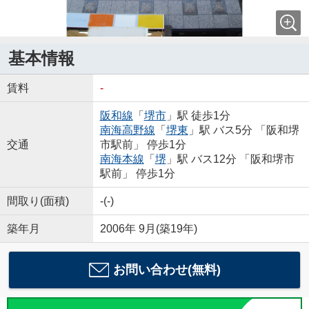
基本情報
賃料
-
阪和線
「
堺市
」駅 徒歩1分
南海高野線
「
堺東
」駅 バス5分 「阪和堺
交通
市駅前」 停歩1分
南海本線
「
堺
」駅 バス12分 「阪和堺市
駅前」 停歩1分
間取り(面積)
-(-)
築年月
2006年 9月(築19年)
お問い合わせ(無料)