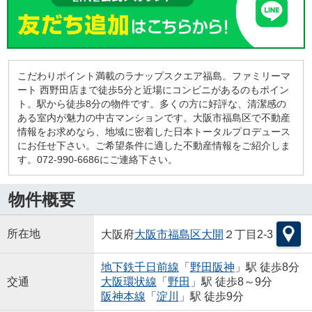
こだわりポイント満載のラナップスクエア福島。ファミリーマ
ート 西野田店まで徒歩5分と近場にコンビニがあるのもポイン
ト。駅から徒歩8分の物件です。多くの方に好評な、清潔感の
ある室内が魅力の中古マンションです。大阪市福島区で不動産
情報をお求めなら、地域に密着した日本トータルプロデュース
にお任せ下さい。ご希望条件に適した不動産情報をご紹介しま
す。072-990-6686にご連絡下さい。
物件概要
所在地
大阪府
大阪市福島区
大開
２丁目2-3
地下鉄千日前線
「
野田阪神
」駅 徒歩8分
交通
大阪環状線
「
野田
」駅 徒歩8～9分
阪神本線
「
淀川
」駅 徒歩9分