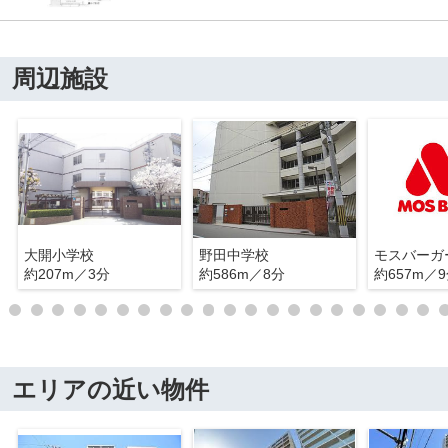
周辺施設
大開小学校
野田中学校
モスバーガ
約207m／3分
約586m／8分
約657m／
エリアの近い物件