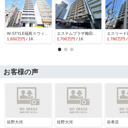
W-STYLE福島Ⅱウィステリア
エステムプラザ梅田WEST
1,650
万
円
/ 1K
1,700
万
円
/ 1K
1,780
万
円
お客様の声
佐野大河
佐野大河
谷孝亘