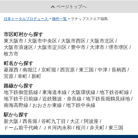
ページトップへ
日本トータルプロデュース
>
物件一覧
>
ラナップスクエア福島
市区町村から探す
東大阪市
/
大阪市中央区
/
大阪市西区
/
大阪市北区
/
大阪市浪速区
/
大阪市淀川区
/
豊中市
/
大津市
/
堺市堺区
/
枚方市
町名から探す
菱屋西
/
南堀江
/
京町堀
/
西宮原
/
東三国
/
中津
/
長柄西
/
宮原
/
幸町
/
新町
路線から探す
地下鉄御堂筋線
/
東海道本線
/
大阪環状線
/
地下鉄谷町線
/
地下鉄千日前線
/
近鉄難波・奈良線
/
地下鉄長堀鶴見緑地
/
南海高野線
/
おおさか東線
/
地下鉄中央線
駅から探す
新大阪
/
西長堀
/
谷町九丁目
/
大正
/
阿波座
/
ドーム前千代崎
/
ＪＲ河内永和
/
桜川
/
弁天町
/
東三国