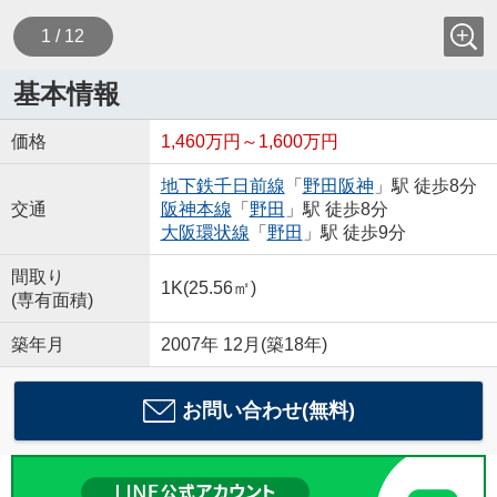
1 / 12
基本情報
価格
1,460万円～1,600万円
地下鉄千日前線
「
野田阪神
」駅 徒歩8分
交通
阪神本線
「
野田
」駅 徒歩8分
大阪環状線
「
野田
」駅 徒歩9分
間取り
1K(25.56㎡)
(専有面積)
築年月
2007年 12月(築18年)
お問い合わせ(無料)