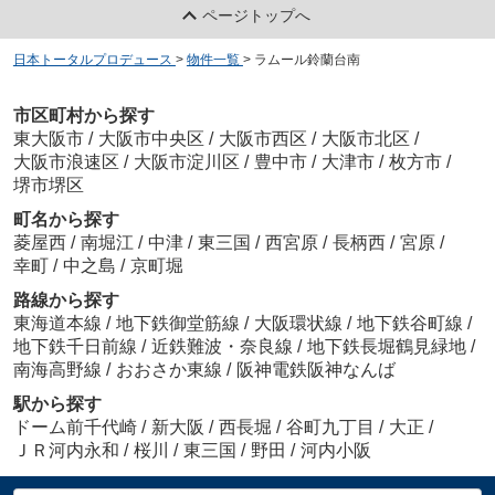
ページトップへ
日本トータルプロデュース
>
物件一覧
>
ラムール鈴蘭台南
市区町村から探す
東大阪市
/
大阪市中央区
/
大阪市西区
/
大阪市北区
/
大阪市浪速区
/
大阪市淀川区
/
豊中市
/
大津市
/
枚方市
/
堺市堺区
町名から探す
菱屋西
/
南堀江
/
中津
/
東三国
/
西宮原
/
長柄西
/
宮原
/
幸町
/
中之島
/
京町堀
路線から探す
東海道本線
/
地下鉄御堂筋線
/
大阪環状線
/
地下鉄谷町線
/
地下鉄千日前線
/
近鉄難波・奈良線
/
地下鉄長堀鶴見緑地
/
南海高野線
/
おおさか東線
/
阪神電鉄阪神なんば
駅から探す
ドーム前千代崎
/
新大阪
/
西長堀
/
谷町九丁目
/
大正
/
ＪＲ河内永和
/
桜川
/
東三国
/
野田
/
河内小阪