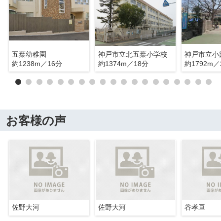
五葉幼稚園
神戸市立北五葉小学校
神戸市立小
約1238m／16分
約1374m／18分
約1792m／
お客様の声
佐野大河
佐野大河
谷孝亘