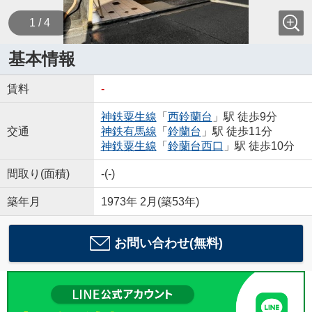
1 / 4
基本情報
賃料
-
神鉄粟生線
「
西鈴蘭台
」駅 徒歩9分
交通
神鉄有馬線
「
鈴蘭台
」駅 徒歩11分
神鉄粟生線
「
鈴蘭台西口
」駅 徒歩10分
間取り(面積)
-(-)
築年月
1973年 2月(築53年)
お問い合わせ(無料)