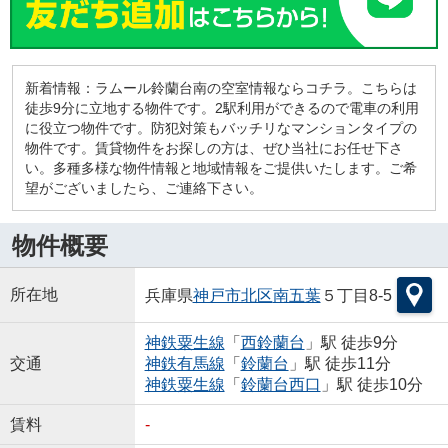
新着情報：ラムール鈴蘭台南の空室情報ならコチラ。こちらは
徒歩9分に立地する物件です。2駅利用ができるので電車の利用
に役立つ物件です。防犯対策もバッチリなマンションタイプの
物件です。賃貸物件をお探しの方は、ぜひ当社にお任せ下さ
い。多種多様な物件情報と地域情報をご提供いたします。ご希
望がございましたら、ご連絡下さい。
物件概要
所在地
兵庫県
神戸市北区
南五葉
５丁目8-5
神鉄粟生線
「
西鈴蘭台
」駅 徒歩9分
交通
神鉄有馬線
「
鈴蘭台
」駅 徒歩11分
神鉄粟生線
「
鈴蘭台西口
」駅 徒歩10分
賃料
-