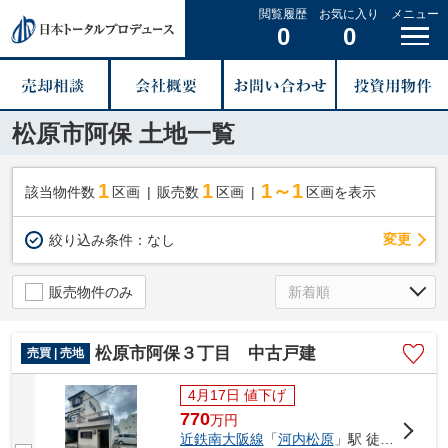
閲覧履歴
お気に入り
メニュー
0
0
松原市阿保 土地一覧
1
1
1～1
該当物件数
区画
販売数
区画
区画を表示
変更
絞り込み条件：
なし
販売物件のみ
松原市阿保３丁目 中古戸建
売買 | 売地
4月17日 値下げ
770
万
円
近鉄南大阪線
「
河内松原
」駅 徒歩5分