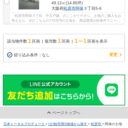
49.12㎡(14.85坪)
大阪府
松原市
阿保
３丁目5-6
「松原市阿保３丁目 中古戸建」のここがイチオシ。土地のご購入をお
考えなら、ぜひこちらの770万円の土地を。周辺環境が好条件でニーズ
の高い住宅用地です。土地面積は49.12㎡(公簿)...
1
1
1～1
該当物件数
区画
販売数
区画
区画を表示
変更
絞り込み条件：
なし
ページトップへ
日本トータルプロデュース
>
(土地(売買))地域から探す
>
松原市
>
阿保の土地