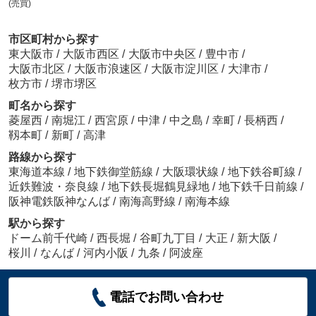
(売買)
市区町村から探す
東大阪市
/
大阪市西区
/
大阪市中央区
/
豊中市
/
大阪市北区
/
大阪市浪速区
/
大阪市淀川区
/
大津市
/
枚方市
/
堺市堺区
町名から探す
菱屋西
/
南堀江
/
西宮原
/
中津
/
中之島
/
幸町
/
長柄西
/
靱本町
/
新町
/
高津
路線から探す
東海道本線
/
地下鉄御堂筋線
/
大阪環状線
/
地下鉄谷町線
/
近鉄難波・奈良線
/
地下鉄長堀鶴見緑地
/
地下鉄千日前線
/
阪神電鉄阪神なんば
/
南海高野線
/
南海本線
駅から探す
ドーム前千代崎
/
西長堀
/
谷町九丁目
/
大正
/
新大阪
/
桜川
/
なんば
/
河内小阪
/
九条
/
阿波座
電話でお問い合わせ