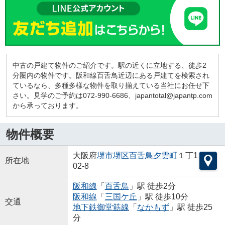
中古の戸建て物件のご紹介です。駅の近くに立地する、徒歩2
分圏内の物件です。阪和線百舌鳥近辺にある戸建てを検索され
ているなら、多種多様な物件を取り揃えている当社にお任せ下
さい。見学のご予約は072-990-6686、japantotal@japantp.com
から承っております。
物件概要
大阪府
堺市堺区
百舌鳥夕雲町
１丁1
所在地
02-8
阪和線
「
百舌鳥
」駅 徒歩2分
阪和線
「
三国ケ丘
」駅 徒歩10分
交通
地下鉄御堂筋線
「
なかもず
」駅 徒歩25
分