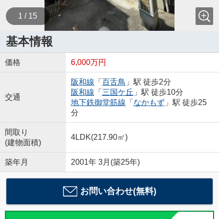
1 / 15
基本情報
価格
6,000万円
阪和線
「
百舌鳥
」駅 徒歩2分
阪和線
「
三国ケ丘
」駅 徒歩10分
交通
地下鉄御堂筋線
「
なかもず
」駅 徒歩25
分
間取り
4LDK(217.90㎡)
(建物面積)
築年月
2001年 3月(築25年)
お問い合わせ(無料)