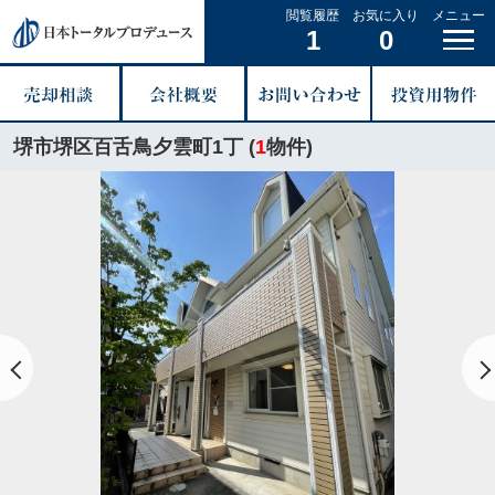
閲覧履歴
お気に入り
メニュー
1
0
堺市堺区百舌鳥夕雲町1丁 (
1
物件)