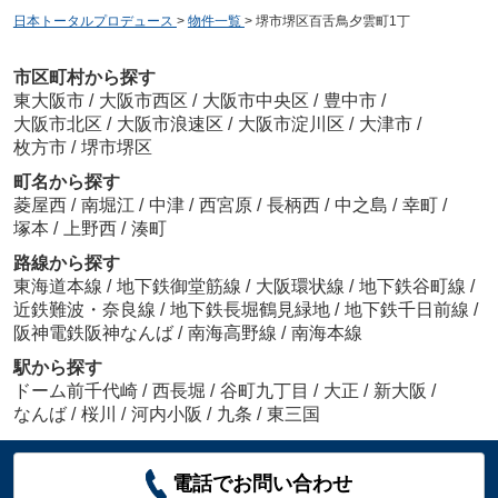
日本トータルプロデュース
>
物件一覧
>
堺市堺区百舌鳥夕雲町1丁
市区町村から探す
東大阪市
/
大阪市西区
/
大阪市中央区
/
豊中市
/
大阪市北区
/
大阪市浪速区
/
大阪市淀川区
/
大津市
/
枚方市
/
堺市堺区
町名から探す
菱屋西
/
南堀江
/
中津
/
西宮原
/
長柄西
/
中之島
/
幸町
/
塚本
/
上野西
/
湊町
路線から探す
東海道本線
/
地下鉄御堂筋線
/
大阪環状線
/
地下鉄谷町線
/
近鉄難波・奈良線
/
地下鉄長堀鶴見緑地
/
地下鉄千日前線
/
阪神電鉄阪神なんば
/
南海高野線
/
南海本線
駅から探す
ドーム前千代崎
/
西長堀
/
谷町九丁目
/
大正
/
新大阪
/
なんば
/
桜川
/
河内小阪
/
九条
/
東三国
電話でお問い合わせ