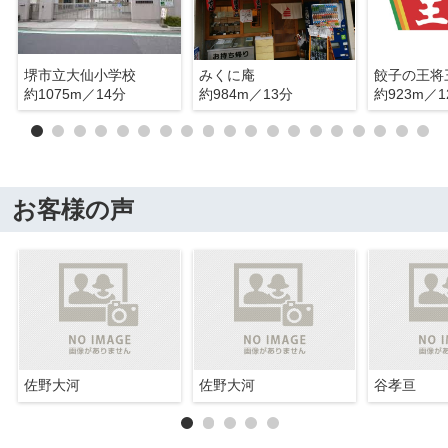
堺市立大仙小学校
みくに庵
約1075m／14分
約984m／13分
約923m／1
お客様の声
佐野大河
佐野大河
谷孝亘