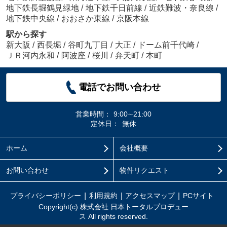
地下鉄長堀鶴見緑地
/
地下鉄千日前線
/
近鉄難波・奈良線
/
地下鉄中央線
/
おおさか東線
/
京阪本線
駅から探す
新大阪
/
西長堀
/
谷町九丁目
/
大正
/
ドーム前千代崎
/
ＪＲ河内永和
/
阿波座
/
桜川
/
弁天町
/
本町
電話でお問い合わせ
営業時間：
9:00∼21:00
定休日：
無休
ホーム
会社概要
お問い合わせ
物件リクエスト
プライバシーポリシー
利用規約
アクセスマップ
PCサイト
Copyright(c) 株式会社 日本トータルプロデュー
ス All rights reserved.