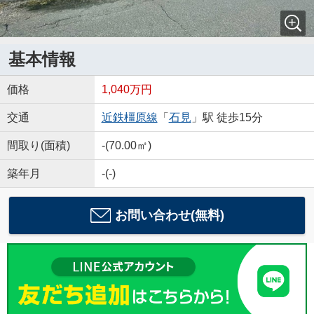
基本情報
価格
1,040万円
交通
近鉄橿原線
「
石見
」駅 徒歩15分
間取り(面積)
-(70.00㎡)
築年月
-(-)
お問い合わせ(無料)