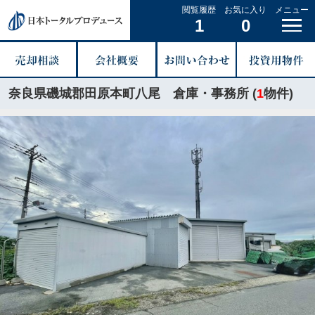
閲覧履歴
お気に入り
メニュー
1
0
奈良県磯城郡田原本町八尾 倉庫・事務所 (
1
物件)