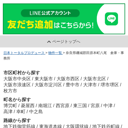
ページトップへ
日本トータルプロデュース
>
物件一覧
>
奈良県磯城郡田原本町八尾 倉庫・事
務所
市区町村から探す
大阪市中央区
/
東大阪市
/
大阪市西区
/
大阪市北区
/
大阪市浪速区
/
大阪市淀川区
/
豊中市
/
大津市
/
堺市堺区
/
枚方市
町名から探す
博労町
/
菱屋西
/
南堀江
/
西宮原
/
東三国
/
宮原
/
中津
/
高津
/
幸町
/
中之島
路線から探す
地下鉄御堂筋線
/
東海道本線
/
大阪環状線
/
地下鉄谷町線
/