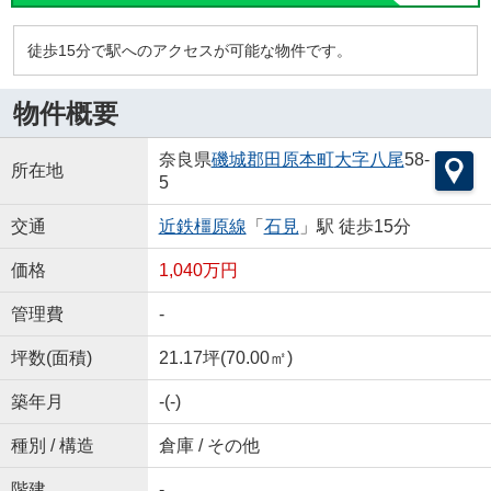
徒歩15分で駅へのアクセスが可能な物件です。
物件概要
奈良県
磯城郡田原本町
大字八尾
58-
所在地
5
交通
近鉄橿原線
「
石見
」駅 徒歩15分
価格
1,040万円
管理費
-
坪数(面積)
21.17坪(70.00㎡)
築年月
-(-)
種別 / 構造
倉庫 / その他
階建
-