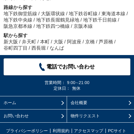
路線から探す
地下鉄御堂筋線
/
大阪環状線
/
地下鉄谷町線
/
東海道本線
/
地下鉄中央線
/
地下鉄長堀鶴見緑地
/
地下鉄千日前線
/
阪急京都本線
/
地下鉄四つ橋線
/
京阪本線
駅から探す
新大阪
/
弁天町
/
本町
/
大阪
/
阿波座
/
京橋
/
芦原橋
/
谷町四丁目
/
西長堀
/
なんば
電話でお問い合わせ
営業時間：
9:00∼21:00
定休日：
無休
ホーム
会社概要
お問い合わせ
物件リクエスト
プライバシーポリシー
利用規約
アクセスマップ
PCサイト