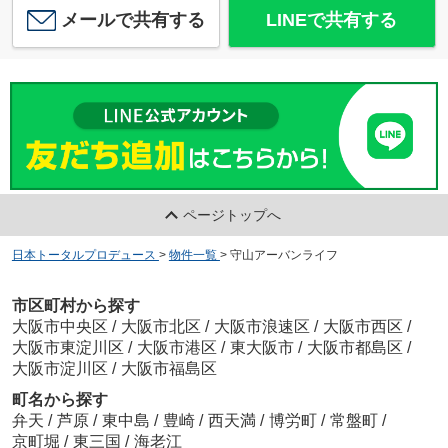
メールで共有する
LINEで共有する
ページトップへ
日本トータルプロデュース
>
物件一覧
>
守山アーバンライフ
市区町村から探す
大阪市中央区
/
大阪市北区
/
大阪市浪速区
/
大阪市西区
/
大阪市東淀川区
/
大阪市港区
/
東大阪市
/
大阪市都島区
/
大阪市淀川区
/
大阪市福島区
町名から探す
弁天
/
芦原
/
東中島
/
豊崎
/
西天満
/
博労町
/
常盤町
/
京町堀
/
東三国
/
海老江