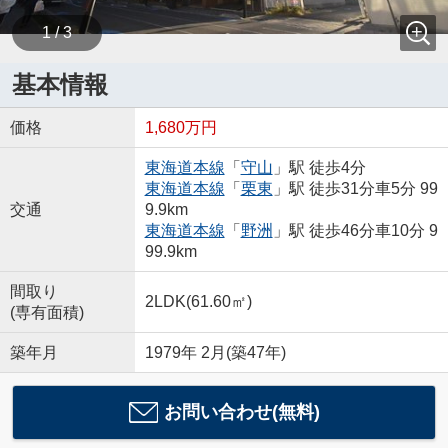
1 / 3
基本情報
価格
1,680万円
東海道本線
「
守山
」駅 徒歩4分
東海道本線
「
栗東
」駅 徒歩31分車5分 99
交通
9.9km
東海道本線
「
野洲
」駅 徒歩46分車10分 9
99.9km
間取り
2LDK(61.60㎡)
(専有面積)
築年月
1979年 2月(築47年)
お問い合わせ(無料)