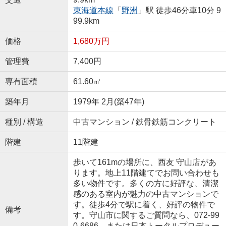
東海道本線
「
野洲
」駅 徒歩46分車10分 9
99.9km
価格
1,680万円
管理費
7,400円
専有面積
61.60㎡
築年月
1979年 2月(築47年)
種別 / 構造
中古マンション / 鉄骨鉄筋コンクリート
階建
11階建
歩いて161mの場所に、西友 守山店があ
ります。地上11階建てでお問い合わせも
多い物件です。多くの方に好評な、清潔
感のある室内が魅力の中古マンションで
す。徒歩4分で駅に着く、好評の物件で
備考
す。守山市に関するご質問なら、072-99
0-6686、または日本トータルプロデュー