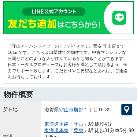
「守山アーバンライフ」のここがイチオシ。西友 守山店まで
161mです。こちらは11階建ての物件です。中古マンションな
ら周りにどのような人が住んでいるかも知ることができます。
日本トータルプロデュースはお客様が満足して頂けるよう、全
力でサポート致します。こだわりやご要望などあれば、ご連絡
をお待ちしております。
物件概要
所在地
滋賀県
守山市
勝部
１丁目16-35
東海道本線
「
守山
」駅 徒歩4分
東海道本線
「
栗東
」駅 徒歩31分車5分 99
交通
9.9km